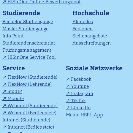
HISinOne Online-Bewerbungstool
Studierende
Hochschule
Bachelor-Studiengänge
Aktuelles
Master-Studiengänge
Personen
Info Point
Stellenangebote
Studierendensekretariat
Ausschreibungen
Prüfungsmanagement
HISinOne Service Tool
Soziale Netzwerke
Service
FlexNow (Studierende)
Facebook
FlexNow (Lehrende)
Youtube
StudIP
Instagram
Moodle
TikTok
Webmail (Studierende)
LinkedIn
Webmail (Bedienstete)
Meine HSFL-App
Intranet (Studierende)
Intranet (Bedienstete)