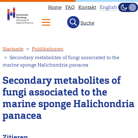
Home
FAQ
Kontakt
English
Dunke
Hell
Suche
This
page
is
Direkt
Startseite
Publikationen
not
zum
Secondary metabolites of fungi associated to the
available
Inhalt
marine sponge Halichondria panacea
in
English.
Secondary metabolites of
Head
fungi associated to the
to
marine sponge Halichondria
our
English
panacea
main
page
Zitieren
instead.