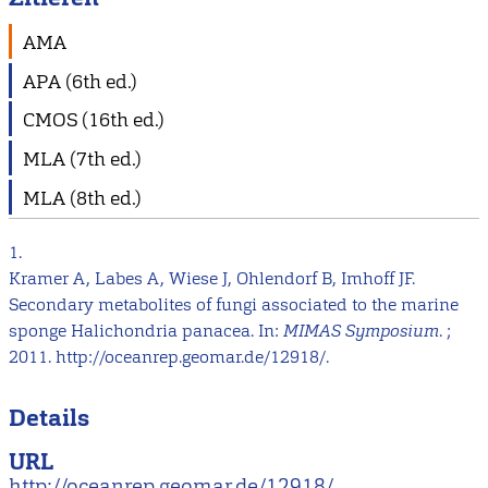
AMA
APA (6th ed.)
CMOS (16th ed.)
MLA (7th ed.)
MLA (8th ed.)
1.
Kramer A, Labes A, Wiese J, Ohlendorf B, Imhoff JF.
Secondary metabolites of fungi associated to the marine
sponge Halichondria panacea. In:
MIMAS Symposium
. ;
2011. http://oceanrep.geomar.de/12918/.
Details
URL
http://oceanrep.geomar.de/12918/