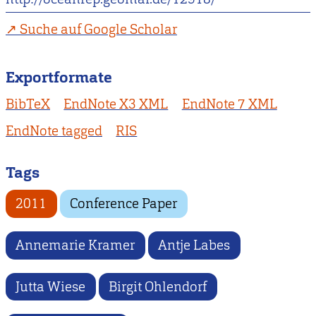
Suche auf Google Scholar
Exportformate
BibTeX
EndNote X3 XML
EndNote 7 XML
EndNote tagged
RIS
Tags
2011
Conference Paper
Annemarie Kramer
Antje Labes
Jutta Wiese
Birgit Ohlendorf