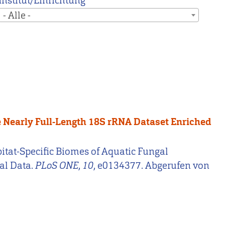
Institut/Einrichtung
- Alle -
e Nearly Full-Length 18S rRNA Dataset Enriched
 Habitat-Specific Biomes of Aquatic Fungal
al Data.
PLoS ONE
,
10
, e0134377. Abgerufen von