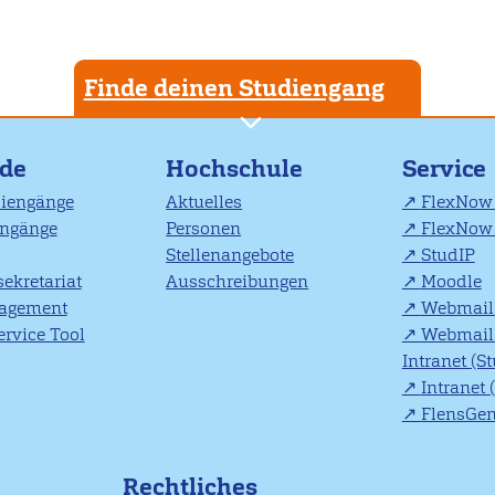
Finde deinen Studiengang
nde
Hochschule
Service
diengänge
Aktuelles
FlexNow 
engänge
Personen
FlexNow 
Stellenangebote
StudIP
ekretariat
Ausschreibungen
Moodle
agement
Webmail 
rvice Tool
Webmail 
Intranet (S
Intranet 
FlensGe
Rechtliches