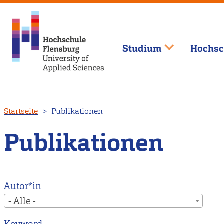
Studium
Hochsc
Direkt
Startseite
Publikationen
zum
Inhalt
Publikationen
Autor*in
- Alle -