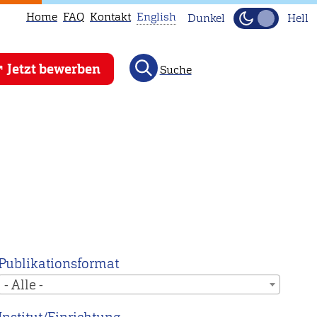
Home
FAQ
Kontakt
English
Dunkel
Hell
This
Jetzt bewerben
Suche
page
is
not
available
in
English.
Head
to
our
English
Publikationsformat
main
- Alle -
page
instead.