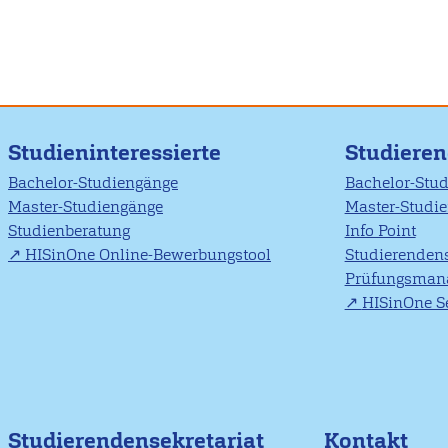
Studieninteressierte
Studiere
Bachelor-Studiengänge
Bachelor-Stu
Master-Studiengänge
Master-Studi
Studienberatung
Info Point
HISinOne Online-Bewerbungstool
Studierendens
Prüfungsman
HISinOne Se
Studierendensekretariat
Kontakt