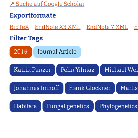
Suche auf Google Scholar
Exportformate
BibTeX
EndNote X3 XML
EndNote 7 XML
E
Filter Tags
2015
Journal Article
Katrin Panzer
Pelin Yilmaz
Michael We
Johannes Imhoff
Frank Glöckner
Marlis
Habitats
Fungal genetics
Phylogenetics