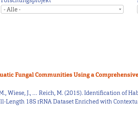
Forschungsprojekt
- Alle -
 Aquatic Fungal Communities Using a Comprehensiv
r, M., Wiese, J., … Reich, M. (2015). Identification of
l-Length 18S rRNA Dataset Enriched with Contextu