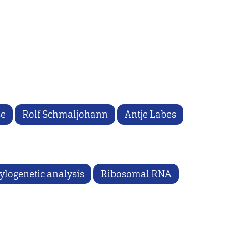
se
Rolf Schmaljohann
Antje Labes
ylogenetic analysis
Ribosomal RNA