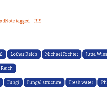
ndNote tagged
RIS
iß
Lothar Reich
Michael Richter
Jutta Wie
 Reich
Fungi
Fungal structure
Fresh water
Ph