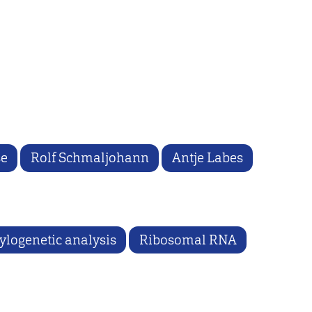
se
Rolf Schmaljohann
Antje Labes
ylogenetic analysis
Ribosomal RNA