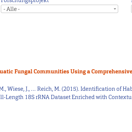
Forschungsprojekt
- Alle -
 Aquatic Fungal Communities Using a Comprehensiv
r, M., Wiese, J., … Reich, M. (2015). Identification of
l-Length 18S rRNA Dataset Enriched with Contextu