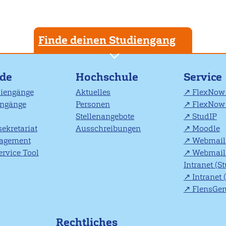
Finde deinen Studiengang
nde
Hochschule
Service
diengänge
Aktuelles
FlexNow 
engänge
Personen
FlexNow 
Stellenangebote
StudIP
ekretariat
Ausschreibungen
Moodle
agement
Webmail 
rvice Tool
Webmail 
Intranet (S
Intranet 
FlensGe
Rechtliches