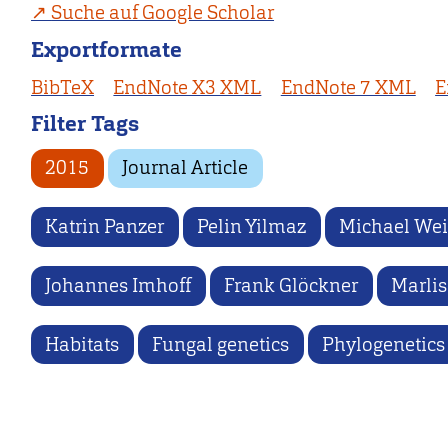
Suche auf Google Scholar
Exportformate
BibTeX
EndNote X3 XML
EndNote 7 XML
E
Filter Tags
2015
Journal Article
Katrin Panzer
Pelin Yilmaz
Michael We
Johannes Imhoff
Frank Glöckner
Marlis
Habitats
Fungal genetics
Phylogenetics