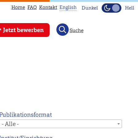
Home
FAQ
Kontakt
English
Dunkel
Hell
This
Jetzt bewerben
Suche
page
is
not
available
in
English.
Head
to
our
English
Publikationsformat
main
- Alle -
page
instead.