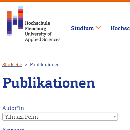
Studium
Hochsc
Direkt
Startseite
Publikationen
zum
Inhalt
Publikationen
Autor*in
Yilmaz, Pelin