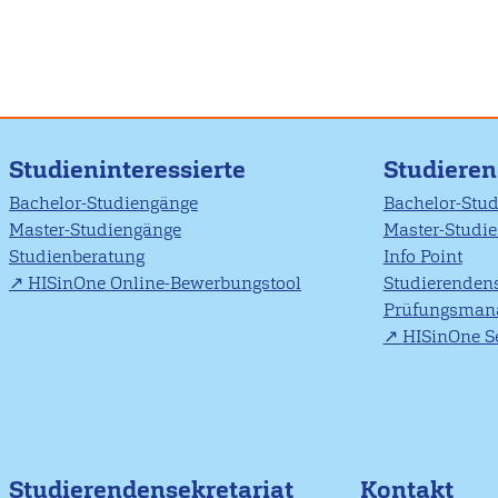
Studieninteressierte
Studiere
Bachelor-Studiengänge
Bachelor-Stu
Master-Studiengänge
Master-Studi
Studienberatung
Info Point
HISinOne Online-Bewerbungstool
Studierendens
Prüfungsman
HISinOne Se
Studierendensekretariat
Kontakt