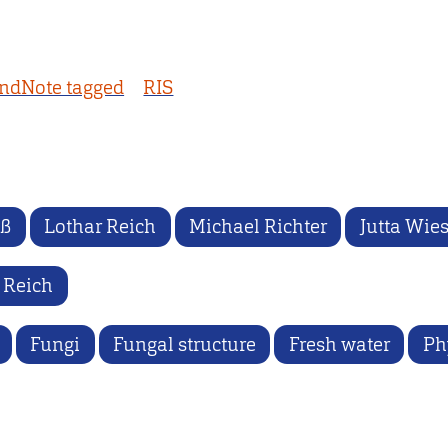
ndNote tagged
RIS
iß
Lothar Reich
Michael Richter
Jutta Wie
 Reich
Fungi
Fungal structure
Fresh water
Ph