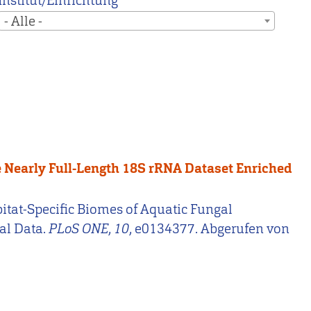
Institut/Einrichtung
- Alle -
e Nearly Full-Length 18S rRNA Dataset Enriched
 Habitat-Specific Biomes of Aquatic Fungal
al Data.
PLoS ONE
,
10
, e0134377. Abgerufen von