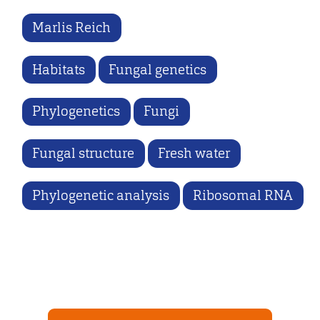
Marlis Reich
Habitats
Fungal genetics
Phylogenetics
Fungi
Fungal structure
Fresh water
Phylogenetic analysis
Ribosomal RNA