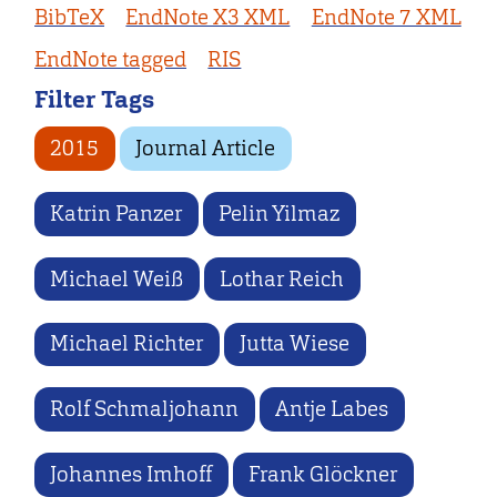
BibTeX
EndNote X3 XML
EndNote 7 XML
EndNote tagged
RIS
Filter Tags
2015
Journal Article
Katrin Panzer
Pelin Yilmaz
Michael Weiß
Lothar Reich
Michael Richter
Jutta Wiese
Rolf Schmaljohann
Antje Labes
Johannes Imhoff
Frank Glöckner