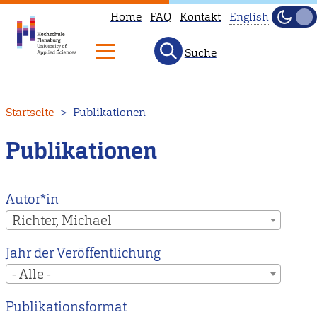
Home
FAQ
Kontakt
English
Dunke
Hell
Suche
This
page
is
Direkt
Startseite
Publikationen
not
zum
available
Inhalt
Publikationen
in
English.
Head
Autor*in
to
Richter, Michael
our
Jahr der Veröffentlichung
English
- Alle -
main
page
Publikationsformat
instead.