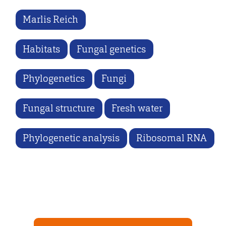
Marlis Reich
Habitats
Fungal genetics
Phylogenetics
Fungi
Fungal structure
Fresh water
Phylogenetic analysis
Ribosomal RNA