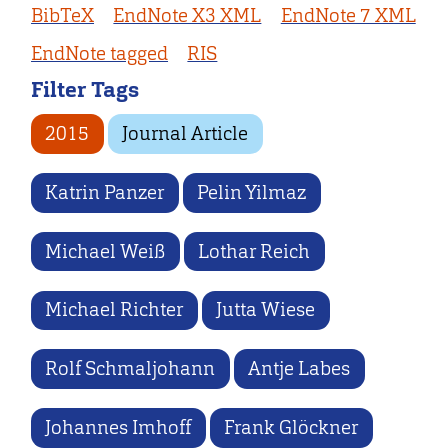
BibTeX
EndNote X3 XML
EndNote 7 XML
EndNote tagged
RIS
Filter Tags
2015
Journal Article
Katrin Panzer
Pelin Yilmaz
Michael Weiß
Lothar Reich
Michael Richter
Jutta Wiese
Rolf Schmaljohann
Antje Labes
Johannes Imhoff
Frank Glöckner