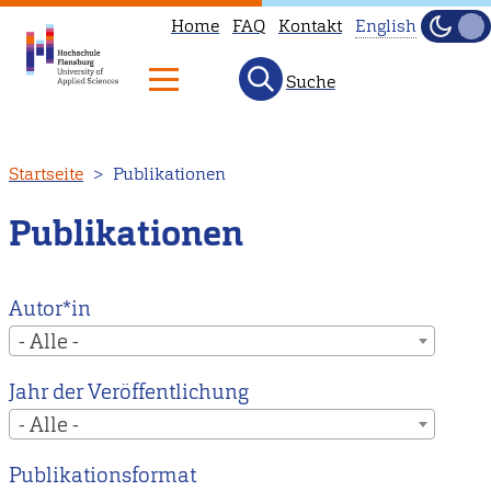
Home
FAQ
Kontakt
English
Dunke
Hell
Suche
This
page
is
Direkt
Startseite
Publikationen
not
zum
available
Inhalt
Publikationen
in
English.
Head
Autor*in
to
- Alle -
our
Jahr der Veröffentlichung
English
- Alle -
main
page
Publikationsformat
instead.