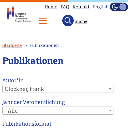
Home
FAQ
Kontakt
English
Dunke
Hell
Suche
This
page
is
Direkt
Startseite
Publikationen
not
zum
available
Inhalt
Publikationen
in
English.
Head
Autor*in
to
Glöckner, Frank
our
Jahr der Veröffentlichung
English
- Alle -
main
page
Publikationsformat
instead.