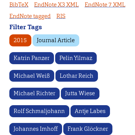
BibTeX
EndNote X3 XML
EndNote 7 XML
EndNote tagged
RIS
Filter Tags
2015
Journal Article
Katrin Panzer
Pelin Yilmaz
Michael Weiß
Lothar Reich
Michael Richter
Jutta Wiese
Rolf Schmaljohann
Antje Labes
Johannes Imhoff
Frank Glöckner