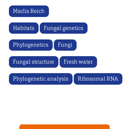
Marlis Reich
Habitats
Fungal genetics
Phylogenetics
Fungi
Fungal structure
Fresh water
Phylogenetic analysis
Ribosomal RNA