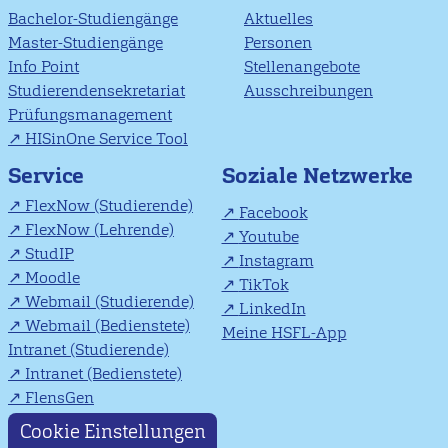
Bachelor-Studiengänge
Aktuelles
Master-Studiengänge
Personen
Info Point
Stellenangebote
Studierendensekretariat
Ausschreibungen
Prüfungsmanagement
HISinOne Service Tool
Soziale Netzwerke
Service
FlexNow (Studierende)
Facebook
FlexNow (Lehrende)
Youtube
StudIP
Instagram
Moodle
TikTok
Webmail (Studierende)
LinkedIn
Webmail (Bedienstete)
Meine HSFL-App
Intranet (Studierende)
Intranet (Bedienstete)
FlensGen
Cookie Einstellungen