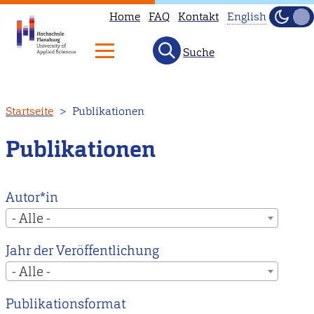
Home
FAQ
Kontakt
English
Dunke
Hell
Suche
This
page
is
Direkt
Startseite
Publikationen
not
zum
available
Inhalt
Publikationen
in
English.
Head
Autor*in
to
- Alle -
our
Jahr der Veröffentlichung
English
- Alle -
main
page
Publikationsformat
instead.