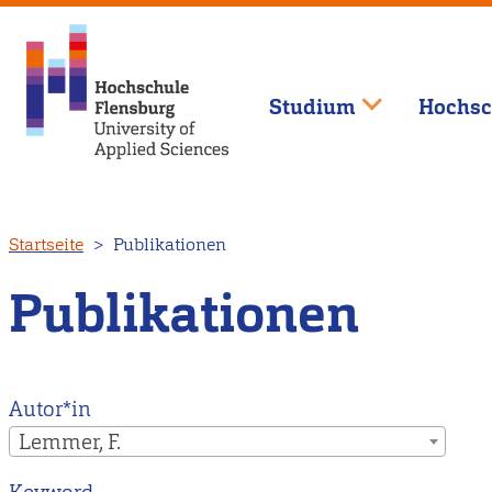
Studium
Hochsc
Direkt
Startseite
Publikationen
zum
Inhalt
Publikationen
Autor*in
Lemmer, F.