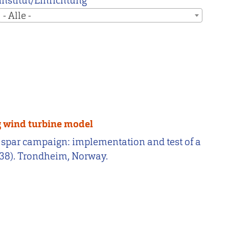
Institut/Einrichtung
- Alle -
ng wind turbine model
iple spar campaign: implementation and test of a
338). Trondheim, Norway.