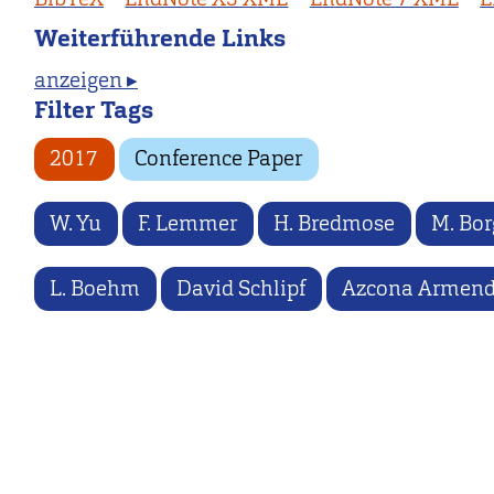
Weiterführende Links
anzeigen ▸
Filter Tags
2017
Conference Paper
W. Yu
F. Lemmer
H. Bredmose
M. Bor
L. Boehm
David Schlipf
Azcona Armend