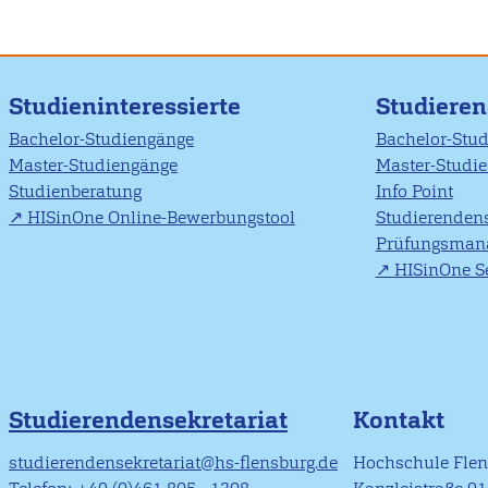
Studieninteressierte
Studiere
Bachelor-Studiengänge
Bachelor-Stu
Master-Studiengänge
Master-Studi
Studienberatung
Info Point
HISinOne Online-Bewerbungstool
Studierendens
Prüfungsman
HISinOne Se
Studierendensekretariat
Kontakt
studierendensekretariat@hs-flensburg.de
Hochschule Fle