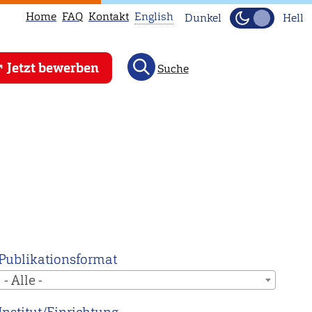
Home
FAQ
Kontakt
English
Dunkel
Hell
This
Jetzt bewerben
Suche
page
is
not
available
in
English.
Head
to
our
English
Publikationsformat
main
- Alle -
page
instead.