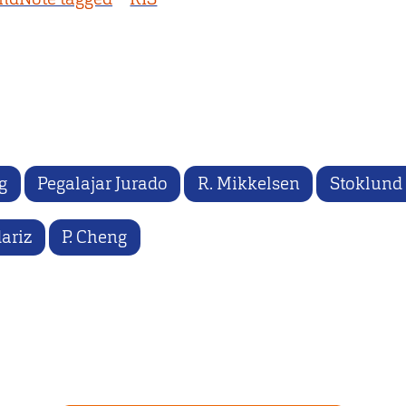
g
Pegalajar Jurado
R. Mikkelsen
Stoklund
ariz
P. Cheng