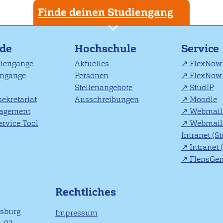
Finde deinen Studiengang
nde
Hochschule
Service
diengänge
Aktuelles
FlexNow 
engänge
Personen
FlexNow 
Stellenangebote
StudIP
ekretariat
Ausschreibungen
Moodle
agement
Webmail 
rvice Tool
Webmail 
Intranet (S
Intranet 
FlensGe
Rechtliches
nsburg
Impressum