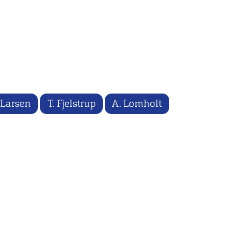
 Larsen
T. Fjelstrup
A. Lomholt