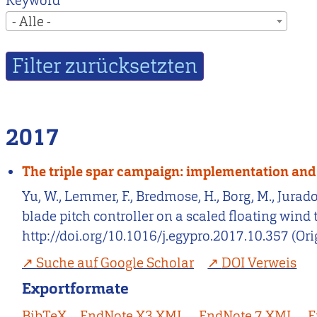
Keyword
- Alle -
2017
The triple spar campaign: implementation and t
Yu, W., Lemmer, F., Bredmose, H., Borg, M., Jurado
blade pitch controller on a scaled floating wind
http://doi.org/10.1016/j.egypro.2017.10.357 (Or
Suche auf Google Scholar
DOI Verweis
Exportformate
BibTeX
EndNote X3 XML
EndNote 7 XML
E