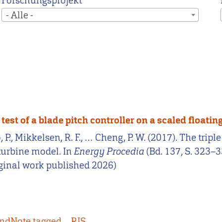
Forschungsprojekt
- Alle -
est of a blade pitch controller on a scaled floati
, P., Mikkelsen, R. F., … Cheng, P. W. (2017). The tr
 turbine model. In
Energy Procedia
(Bd. 137, S. 323–
iginal work published 2026)
ndNote tagged
RIS