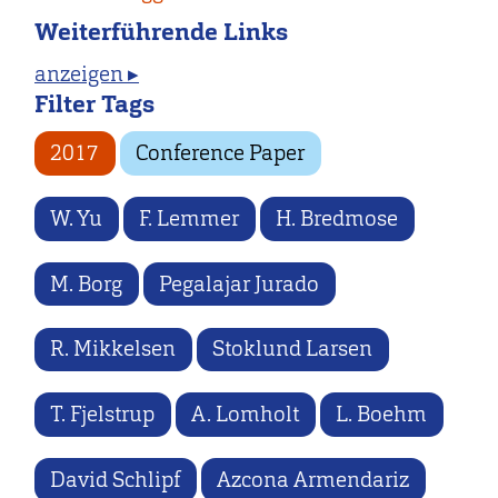
Weiterführende Links
anzeigen ▸
Filter Tags
2017
Conference Paper
W. Yu
F. Lemmer
H. Bredmose
M. Borg
Pegalajar Jurado
R. Mikkelsen
Stoklund Larsen
T. Fjelstrup
A. Lomholt
L. Boehm
David Schlipf
Azcona Armendariz