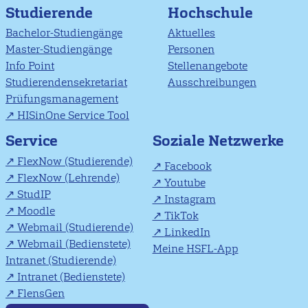
Studierende
Hochschule
Bachelor-Studiengänge
Aktuelles
Master-Studiengänge
Personen
Info Point
Stellenangebote
Studierendensekretariat
Ausschreibungen
Prüfungsmanagement
HISinOne Service Tool
Soziale Netzwerke
Service
FlexNow (Studierende)
Facebook
FlexNow (Lehrende)
Youtube
StudIP
Instagram
Moodle
TikTok
Webmail (Studierende)
LinkedIn
Webmail (Bedienstete)
Meine HSFL-App
Intranet (Studierende)
Intranet (Bedienstete)
FlensGen