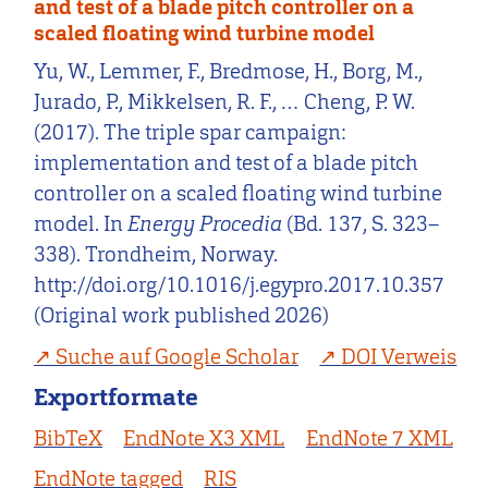
and test of a blade pitch controller on a
scaled floating wind turbine model
Yu, W., Lemmer, F., Bredmose, H., Borg, M.,
Jurado, P., Mikkelsen, R. F., … Cheng, P. W.
(2017). The triple spar campaign:
implementation and test of a blade pitch
controller on a scaled floating wind turbine
model. In
Energy Procedia
(Bd. 137, S. 323–
338). Trondheim, Norway.
http://doi.org/10.1016/j.egypro.2017.10.357
(Original work published 2026)
Suche auf Google Scholar
DOI Verweis
Exportformate
BibTeX
EndNote X3 XML
EndNote 7 XML
EndNote tagged
RIS