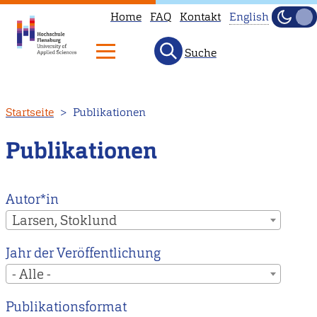
Home
FAQ
Kontakt
English
Dunke
Hell
Suche
This
page
is
Direkt
Startseite
Publikationen
not
zum
available
Inhalt
Publikationen
in
English.
Head
Autor*in
to
Larsen, Stoklund
our
Jahr der Veröffentlichung
English
- Alle -
main
page
Publikationsformat
instead.