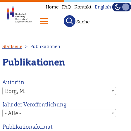
Home
FAQ
Kontakt
English
Dunke
Hell
Suche
This
page
is
Direkt
Startseite
Publikationen
not
zum
available
Inhalt
Publikationen
in
English.
Head
Autor*in
to
Borg, M.
our
Jahr der Veröffentlichung
English
- Alle -
main
page
Publikationsformat
instead.