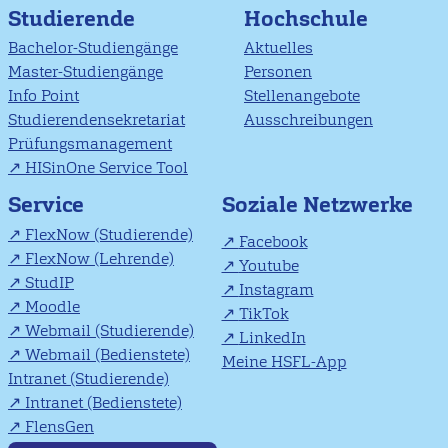
Studierende
Hochschule
Bachelor-Studiengänge
Aktuelles
Master-Studiengänge
Personen
Info Point
Stellenangebote
Studierendensekretariat
Ausschreibungen
Prüfungsmanagement
HISinOne Service Tool
Soziale Netzwerke
Service
FlexNow (Studierende)
Facebook
FlexNow (Lehrende)
Youtube
StudIP
Instagram
Moodle
TikTok
Webmail (Studierende)
LinkedIn
Webmail (Bedienstete)
Meine HSFL-App
Intranet (Studierende)
Intranet (Bedienstete)
FlensGen