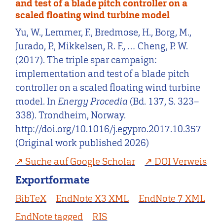
and test of a blade pitch controller on a
scaled floating wind turbine model
Yu, W., Lemmer, F., Bredmose, H., Borg, M.,
Jurado, P., Mikkelsen, R. F., … Cheng, P. W.
(2017). The triple spar campaign:
implementation and test of a blade pitch
controller on a scaled floating wind turbine
model. In
Energy Procedia
(Bd. 137, S. 323–
338). Trondheim, Norway.
http://doi.org/10.1016/j.egypro.2017.10.357
(Original work published 2026)
Suche auf Google Scholar
DOI Verweis
Exportformate
BibTeX
EndNote X3 XML
EndNote 7 XML
EndNote tagged
RIS