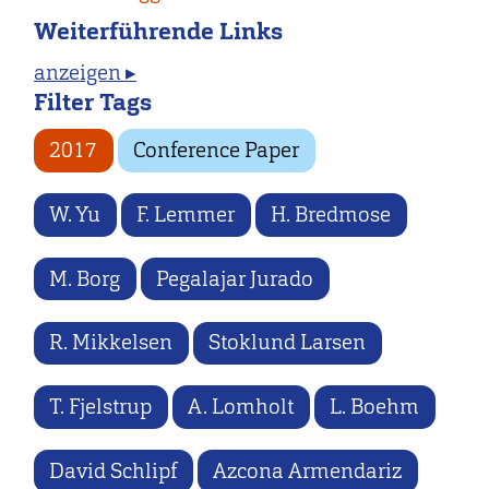
Weiterführende Links
anzeigen ▸
Filter Tags
2017
Conference Paper
W. Yu
F. Lemmer
H. Bredmose
M. Borg
Pegalajar Jurado
R. Mikkelsen
Stoklund Larsen
T. Fjelstrup
A. Lomholt
L. Boehm
David Schlipf
Azcona Armendariz