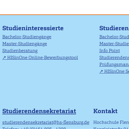
Studieninteressierte
Studiere
Bachelor-Studiengänge
Bachelor-Stu
Master-Studiengänge
Master-Studi
Studienberatung
Info Point
HISinOne Online-Bewerbungstool
Studierendens
Prüfungsman
HISinOne Se
Studierendensekretariat
Kontakt
studierendensekretariat@hs-flensburg.de
Hochschule Fle