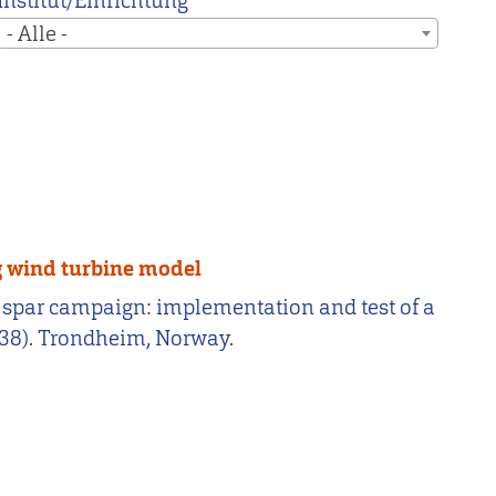
Institut/Einrichtung
- Alle -
ng wind turbine model
iple spar campaign: implementation and test of a
338). Trondheim, Norway.