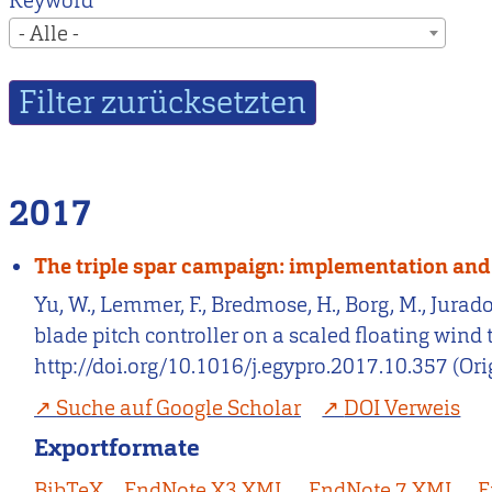
Keyword
- Alle -
2017
The triple spar campaign: implementation and t
Yu, W., Lemmer, F., Bredmose, H., Borg, M., Jurado
blade pitch controller on a scaled floating wind
http://doi.org/10.1016/j.egypro.2017.10.357 (Or
Suche auf Google Scholar
DOI Verweis
Exportformate
BibTeX
EndNote X3 XML
EndNote 7 XML
E