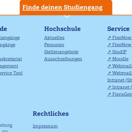
Finde deinen Studiengang
nde
Hochschule
Service
diengänge
Aktuelles
FlexNow 
engänge
Personen
FlexNow 
Stellenangebote
StudIP
ekretariat
Ausschreibungen
Moodle
agement
Webmail 
rvice Tool
Webmail 
Intranet (S
Intranet 
FlensGe
Rechtliches
nsburg
Impressum