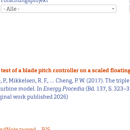
Forschungsprojekt
- Alle -
est of a blade pitch controller on a scaled floati
, P., Mikkelsen, R. F., … Cheng, P. W. (2017). The tr
 turbine model. In
Energy Procedia
(Bd. 137, S. 323–
iginal work published 2026)
ndNote tagged
RIS