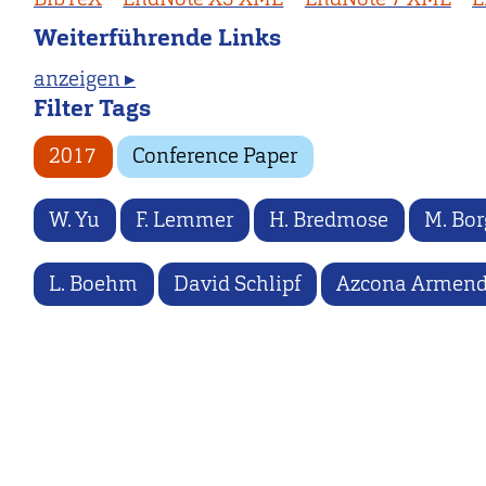
Weiterführende Links
anzeigen ▸
Filter Tags
2017
Conference Paper
W. Yu
F. Lemmer
H. Bredmose
M. Bor
L. Boehm
David Schlipf
Azcona Armend