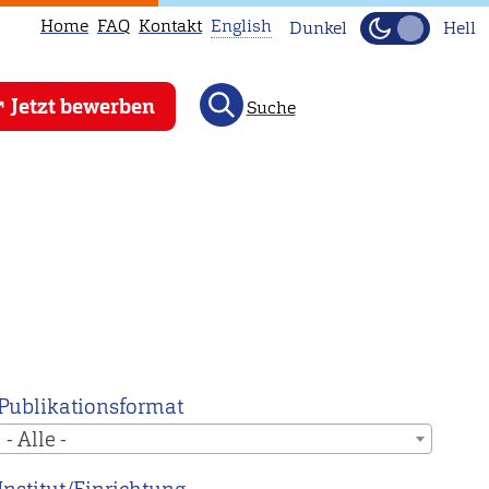
Home
FAQ
Kontakt
English
Dunkel
Hell
This
Jetzt bewerben
Suche
page
is
not
available
in
English.
Head
to
our
English
Publikationsformat
main
- Alle -
page
instead.