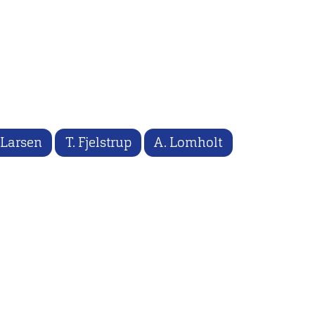
 Larsen
T. Fjelstrup
A. Lomholt