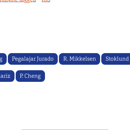
g
Pegalajar Jurado
R. Mikkelsen
Stoklund
ariz
P. Cheng