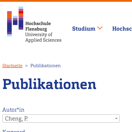
Studium
Hochsc
Direkt
Startseite
Publikationen
zum
Inhalt
Publikationen
Autor*in
Cheng, P.