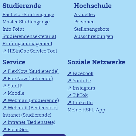
Studierende
Hochschule
Bachelor-Studiengänge
Aktuelles
Master-Studiengänge
Personen
Info Point
Stellenangebote
Studierendensekretariat
Ausschreibungen
Prüfungsmanagement
HISinOne Service Tool
Soziale Netzwerke
Service
FlexNow (Studierende)
Facebook
FlexNow (Lehrende)
Youtube
StudIP
Instagram
Moodle
TikTok
Webmail (Studierende)
LinkedIn
Webmail (Bedienstete)
Meine HSFL-App
Intranet (Studierende)
Intranet (Bedienstete)
FlensGen