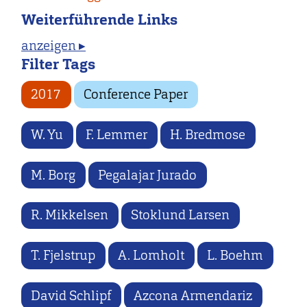
Weiterführende Links
anzeigen ▸
Filter Tags
2017
Conference Paper
W. Yu
F. Lemmer
H. Bredmose
M. Borg
Pegalajar Jurado
R. Mikkelsen
Stoklund Larsen
T. Fjelstrup
A. Lomholt
L. Boehm
David Schlipf
Azcona Armendariz