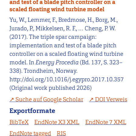
and test of a blade pitch controller on a
scaled floating wind turbine model
Yu, W., Lemmer, F., Bredmose, H., Borg, M.,
Jurado, P., Mikkelsen, R. F., … Cheng, P. W.
(2017). The triple spar campaign:
implementation and test of a blade pitch
controller on a scaled floating wind turbine
model. In
Energy Procedia
(Bd. 137, S. 323–
338). Trondheim, Norway.
http://doi.org/10.1016/j.egypro.2017.10.357
(Original work published 2026)
Suche auf Google Scholar
DOI Verweis
Exportformate
BibTeX
EndNote X3 XML
EndNote 7 XML
EndNote tagged
RIS