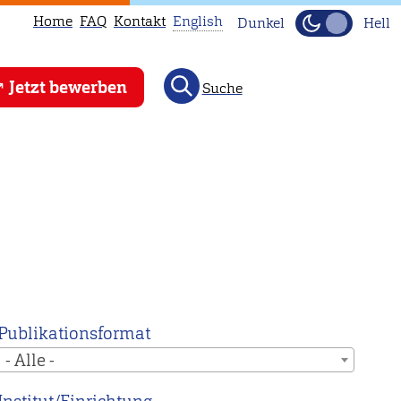
Home
FAQ
Kontakt
English
Dunkel
Hell
This
Jetzt bewerben
Suche
page
is
not
available
in
English.
Head
to
our
English
Publikationsformat
main
- Alle -
page
instead.