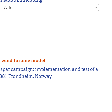
Institut/Einrichtung
- Alle -
ng wind turbine model
iple spar campaign: implementation and test of a
338). Trondheim, Norway.