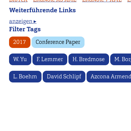
Weiterführende Links
anzeigen ▸
Filter Tags
2017
Conference Paper
W. Yu
F. Lemmer
H. Bredmose
M. Bor
L. Boehm
David Schlipf
Azcona Armend