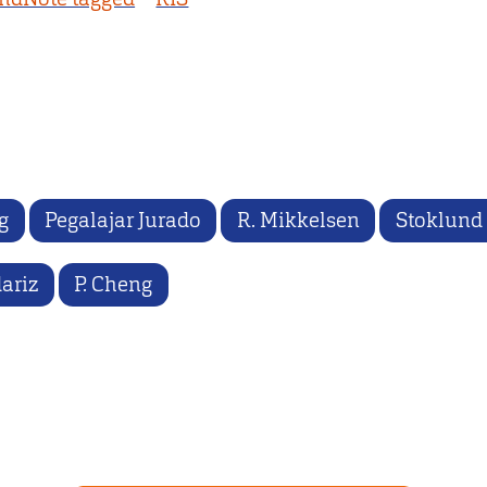
g
Pegalajar Jurado
R. Mikkelsen
Stoklund
ariz
P. Cheng