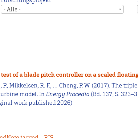
Forschungsprojekt
- Alle -
est of a blade pitch controller on a scaled floati
, P., Mikkelsen, R. F., … Cheng, P. W. (2017). The tr
 turbine model. In
Energy Procedia
(Bd. 137, S. 323–
iginal work published 2026)
ndNote tagged
RIS