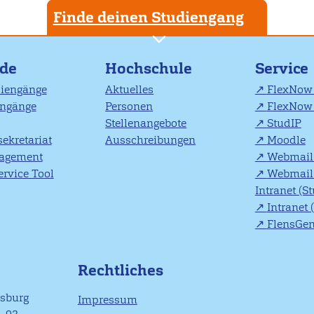
Finde deinen Studiengang
nde
Hochschule
Service
diengänge
Aktuelles
FlexNow 
engänge
Personen
FlexNow 
Stellenangebote
StudIP
ekretariat
Ausschreibungen
Moodle
agement
Webmail 
rvice Tool
Webmail 
Intranet (S
Intranet 
FlensGe
Rechtliches
nsburg
Impressum