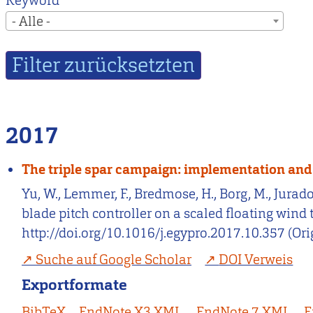
Keyword
- Alle -
2017
The triple spar campaign: implementation and t
Yu, W., Lemmer, F., Bredmose, H., Borg, M., Jurado
blade pitch controller on a scaled floating wind
http://doi.org/10.1016/j.egypro.2017.10.357 (Or
Suche auf Google Scholar
DOI Verweis
Exportformate
BibTeX
EndNote X3 XML
EndNote 7 XML
E