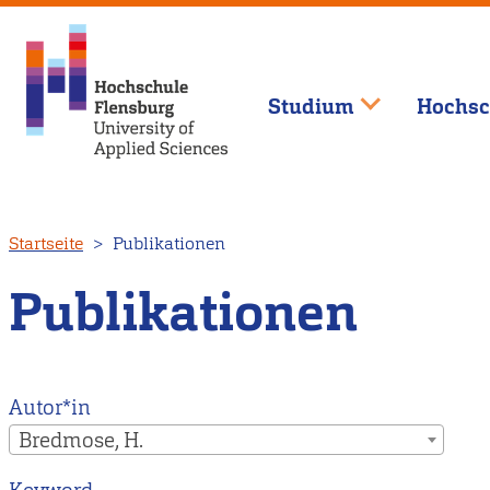
Studium
Hochsc
Direkt
Startseite
Publikationen
zum
Inhalt
Publikationen
Autor*in
Bredmose, H.