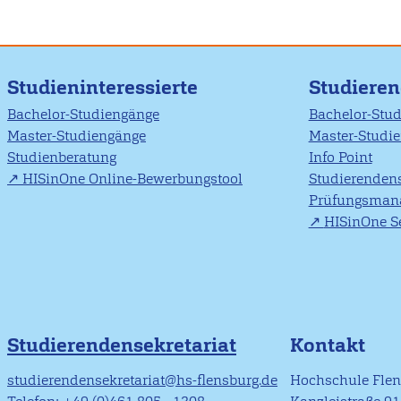
Studieninteressierte
Studiere
Bachelor-Studiengänge
Bachelor-Stu
Master-Studiengänge
Master-Studi
Studienberatung
Info Point
HISinOne Online-Bewerbungstool
Studierendens
Prüfungsman
HISinOne Se
Studierendensekretariat
Kontakt
studierendensekretariat@hs-flensburg.de
Hochschule Fle