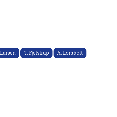
 Larsen
T. Fjelstrup
A. Lomholt