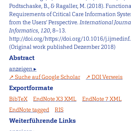
Podtschaske, B., & Ragaller, M. (2018). Functiona
Requirements of Critical Care Information Syst
from the Users’ Perspective.
International Journa
Informatics
,
120
, 8–13.
http://doi.org/https://doi.org/10.1016/j.ijmedin
(Original work published Dezember 2018)
Abstract
anzeigen ▸
Suche auf Google Scholar
DOI Verweis
Exportformate
BibTeX
EndNote X3 XML
EndNote 7 XML
EndNote tagged
RIS
Weiterführende Links