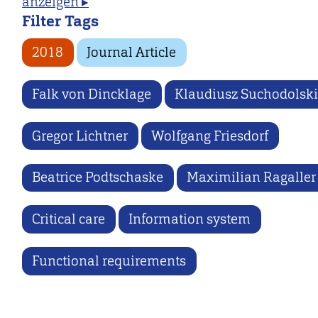
anzeigen ▸
Filter Tags
2018
Journal Article
Falk von Dincklage
Klaudiusz Suchodolsk
Gregor Lichtner
Wolfgang Friesdorf
Beatrice Podtschaske
Maximilian Ragaller
Critical care
Information system
Functional requirements