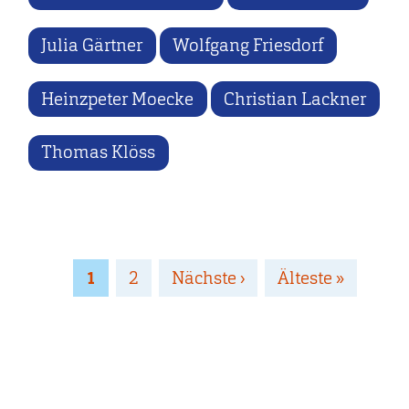
Julia Gärtner
Wolfgang Friesdorf
Heinzpeter Moecke
Christian Lackner
Thomas Klöss
Seitennummerierung
Page
1
Page
2
Nächste
Nächste ›
Letzte
Älteste »
Seite
Seite