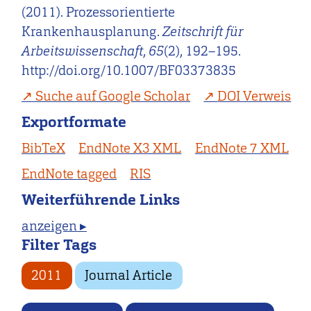
(2011). Prozessorientierte
Krankenhausplanung.
Zeitschrift für
Arbeitswissenschaft
,
65
(2), 192–195.
http://doi.org/10.1007/BF03373835
Suche auf Google Scholar
DOI Verweis
Exportformate
BibTeX
EndNote X3 XML
EndNote 7 XML
EndNote tagged
RIS
Weiterführende Links
anzeigen ▸
Filter Tags
2011
Journal Article