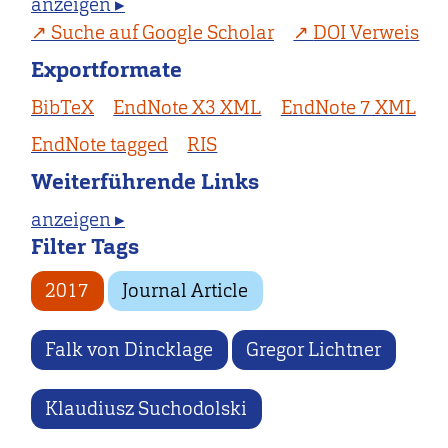
anzeigen ▸
Suche auf Google Scholar
DOI Verweis
Exportformate
BibTeX
EndNote X3 XML
EndNote 7 XML
EndNote tagged
RIS
Weiterführende Links
anzeigen ▸
Filter Tags
2017
Journal Article
Falk von Dincklage
Gregor Lichtner
Klaudiusz Suchodolski