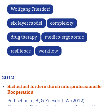
Wolfgang Friesdorf
six layer model
complexity
drug therapy
medico-ergonomic
resilience
workflow
2012
Sicherheit fördern durch interprofessionelle
Kooperation
Podtschaske, B., & Friesdorf, W. (2012).