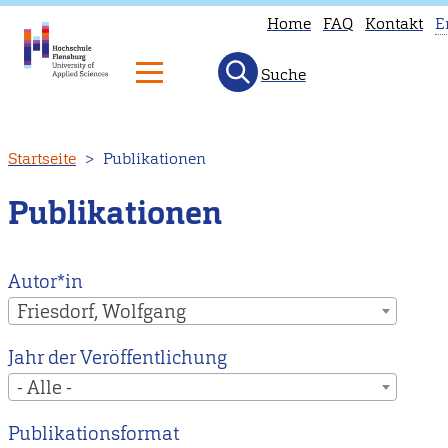
Home
FAQ
Kontakt
E
Suche
T
p
is
Direkt
Startseite
Publikationen
n
zum
a
Inhalt
Publikationen
i
E
H
Autor*in
to
Friesdorf, Wolfgang
o
Jahr der Veröffentlichung
E
- Alle -
m
p
Publikationsformat
i