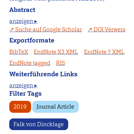
Abstract
anzeigen ▸
Suche auf Google Scholar
DOI Verweis
Exportformate
BibTeX
EndNote X3 XML
EndNote 7 XML
EndNote tagged
RIS
Weiterführende Links
anzeigen ▸
Filter Tags
2019
Journal Article
Falk von Dincklage