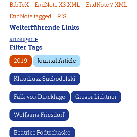
BibTeX
EndNote X3 XML
EndNote 7 XML
EndNote tagged
RIS
Weiterführende Links
anzeigen ▸
Filter Tags
2019
Journal Article
Klaudiusz Suchodolski
Falk von Dincklage
Gregor Lichtner
Wolfgang Friesdorf
Beatrice Podtschaske