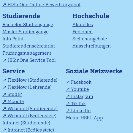
HISinOne Online-Bewerbungstool
Studierende
Hochschule
Bachelor-Studiengänge
Aktuelles
Master-Studiengänge
Personen
Info Point
Stellenangebote
Studierendensekretariat
Ausschreibungen
Prüfungsmanagement
HISinOne Service Tool
Soziale Netzwerke
Service
FlexNow (Studierende)
Facebook
FlexNow (Lehrende)
Youtube
StudIP
Instagram
Moodle
TikTok
Webmail (Studierende)
LinkedIn
Webmail (Bedienstete)
Meine HSFL-App
Intranet (Studierende)
Intranet (Bedienstete)