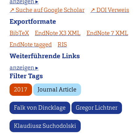
anzeigen ▸
Suche auf Google Scholar
DOI Verweis
Exportformate
BibTeX
EndNote X3 XML
EndNote 7 XML
EndNote tagged
RIS
Weiterführende Links
anzeigen ▸
Filter Tags
2017
Journal Article
Falk von Dincklage
Gregor Lichtner
Klaudiusz Suchodolski