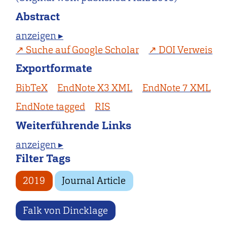
Abstract
anzeigen ▸
Suche auf Google Scholar
DOI Verweis
Exportformate
BibTeX
EndNote X3 XML
EndNote 7 XML
EndNote tagged
RIS
Weiterführende Links
anzeigen ▸
Filter Tags
2019
Journal Article
Falk von Dincklage