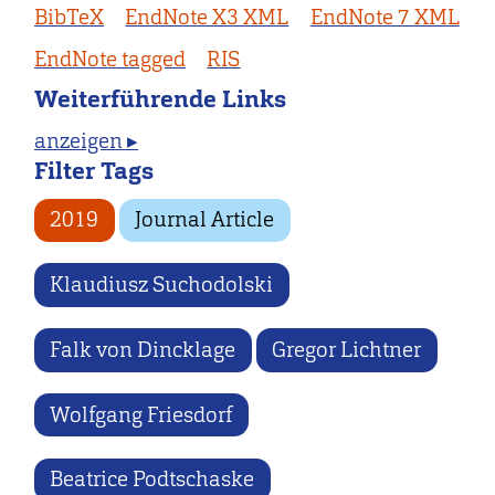
BibTeX
EndNote X3 XML
EndNote 7 XML
EndNote tagged
RIS
Weiterführende Links
anzeigen ▸
Filter Tags
2019
Journal Article
Klaudiusz Suchodolski
Falk von Dincklage
Gregor Lichtner
Wolfgang Friesdorf
Beatrice Podtschaske