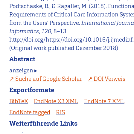
Podtschaske, B., & Ragaller, M. (2018). Functiona
Requirements of Critical Care Information Syst
from the Users’ Perspective.
International Journa
Informatics
,
120
, 8–13.
http://doi.org/https://doi.org/10.1016/j.ijmedin
(Original work published Dezember 2018)
Abstract
anzeigen ▸
Suche auf Google Scholar
DOI Verweis
Exportformate
BibTeX
EndNote X3 XML
EndNote 7 XML
EndNote tagged
RIS
Weiterführende Links