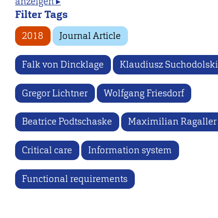
anzeigen ▸
Filter Tags
2018
Journal Article
Falk von Dincklage
Klaudiusz Suchodolsk
Gregor Lichtner
Wolfgang Friesdorf
Beatrice Podtschaske
Maximilian Ragaller
Critical care
Information system
Functional requirements