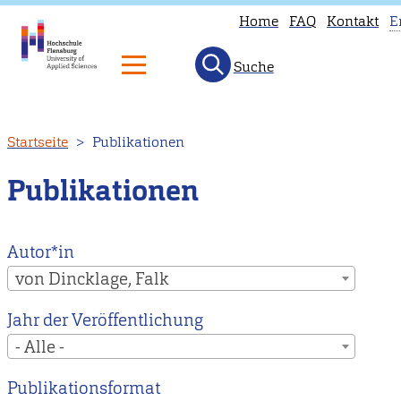
Home
FAQ
Kontakt
E
Suche
T
p
is
Direkt
Startseite
Publikationen
n
zum
a
Inhalt
Publikationen
i
E
H
Autor*in
to
von Dincklage, Falk
o
Jahr der Veröffentlichung
E
- Alle -
m
p
Publikationsformat
i