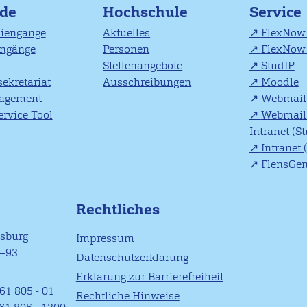
nde
Hochschule
Service
diengänge
Aktuelles
FlexNow 
engänge
Personen
FlexNow 
Stellenangebote
StudIP
ekretariat
Ausschreibungen
Moodle
agement
Webmail 
rvice Tool
Webmail 
Intranet (S
Intranet 
FlensGe
Rechtliches
nsburg
Impressum
1–93
Datenschutzerklärung
Erklärung zur Barrierefreiheit
61 805 - 01
Rechtliche Hinweise