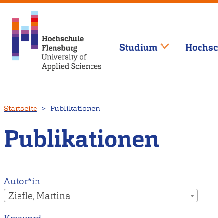
Studium
Hochsc
Direkt
Startseite
Publikationen
zum
Inhalt
Publikationen
Autor*in
Ziefle, Martina