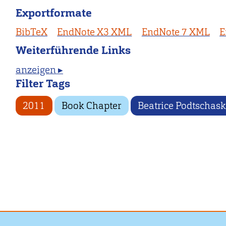
Exportformate
BibTeX
EndNote X3 XML
EndNote 7 XML
E
Weiterführende Links
anzeigen ▸
Filter Tags
2011
Book Chapter
Beatrice Podtschas