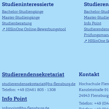
Studieninteressierte
Studiere
Bachelor-Studiengänge
Bachelor-Stu
Master-Studiengänge
Master-Studi
Studienberatung
Info Point
HISinOne Online-Bewerbungstool
Studierendens
Prüfungsman
HISinOne Se
Studierendensekretariat
Kontakt
studierendensekretariat@hs-flensburg.de
Hochschule Fle
Telefon: +49 (0)461 805 - 1308
Kanzleistraße 9
24943 Flensburg
Info Point
Telefon: +49 (0)4
infopoint@hs-flensburg.de