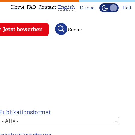
Home
FAQ
Kontakt
English
Dunkel
Hell
This
Jetzt bewerben
Suche
page
is
not
available
in
English.
Head
to
our
English
Publikationsformat
main
- Alle -
page
instead.