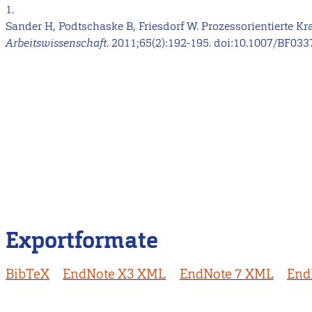
1.
Sander H, Podtschaske B, Friesdorf W. Prozessorientierte 
Arbeitswissenschaft
. 2011;65(2):192-195. doi:10.1007/BF033
Exportformate
BibTeX
EndNote X3 XML
EndNote 7 XML
End