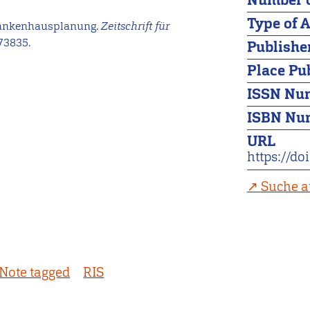
Number o
Type of A
Krankenhausplanung.
Zeitschrift für
73835.
Publishe
Place Pu
ISSN Nu
ISBN Nu
URL
https://d
Suche a
Note tagged
RIS