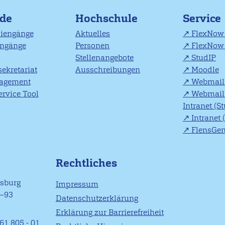
nde
Hochschule
Service
diengänge
Aktuelles
FlexNow 
engänge
Personen
FlexNow 
Stellenangebote
StudIP
ekretariat
Ausschreibungen
Moodle
agement
Webmail 
rvice Tool
Webmail 
Intranet (S
Intranet 
FlensGe
Rechtliches
nsburg
Impressum
1–93
Datenschutzerklärung
Erklärung zur Barrierefreiheit
61 805 - 01