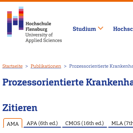
Studium
Hochsc
Direkt
Startseite
Publikationen
Prozessorientierte Kranken
zum
Inhalt
Prozessorientierte Kranken
Zitieren
APA (6th ed.)
CMOS (16th ed.)
MLA (7th
AMA