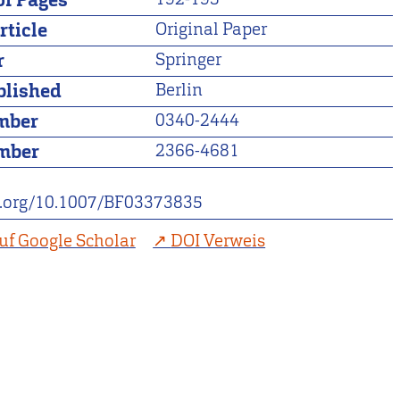
f Pages
rticle
Original Paper
r
Springer
blished
Berlin
mber
0340-2444
mber
2366-4681
oi.org/10.1007/BF03373835
uf Google Scholar
DOI Verweis