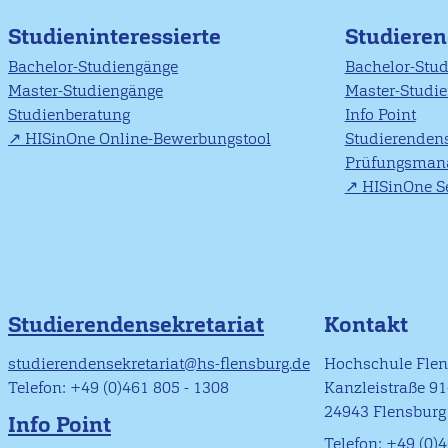
Studieninteressierte
Studiere
Bachelor-Studiengänge
Bachelor-Stu
Master-Studiengänge
Master-Studi
Studienberatung
Info Point
HISinOne Online-Bewerbungstool
Studierendens
Prüfungsman
HISinOne Se
Studierendensekretariat
Kontakt
studierendensekretariat@hs-flensburg.de
Hochschule Fle
Telefon: +49 (0)461 805 - 1308
Kanzleistraße 9
24943 Flensburg
Info Point
Telefon: +49 (0)4