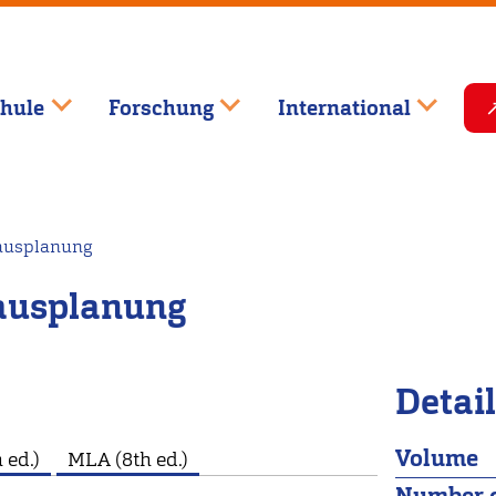
hule
Forschung
International
hausplanung
hausplanung
Detai
Volume
 ed.)
MLA (8th ed.)