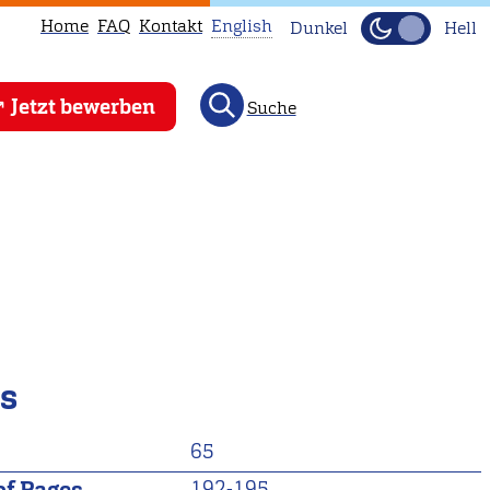
Home
FAQ
Kontakt
English
Dunkel
Hell
This
Jetzt bewerben
Suche
page
is
not
available
in
English.
Head
to
our
ls
English
main
65
page
instead.
192-195