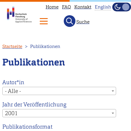
Home
FAQ
Kontakt
English
Dunke
Hell
Suche
This
page
is
Direkt
Startseite
Publikationen
not
zum
available
Inhalt
Publikationen
in
English.
Head
Autor*in
to
- Alle -
our
Jahr der Veröffentlichung
English
2001
main
page
Publikationsformat
instead.