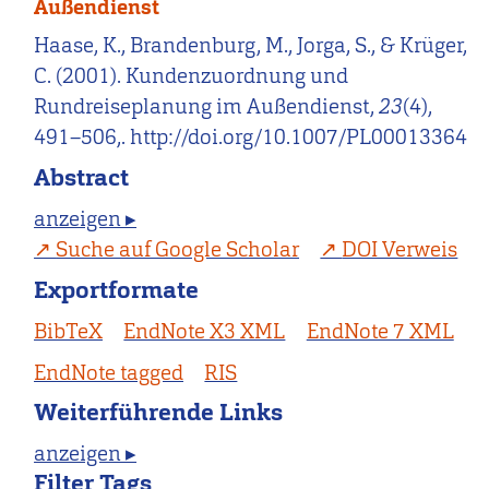
Außendienst
Haase, K., Brandenburg, M., Jorga, S., & Krüger,
C. (2001). Kundenzuordnung und
Rundreiseplanung im Außendienst,
23
(4),
491–506,. http://doi.org/10.1007/PL00013364
Abstract
anzeigen ▸
Suche auf Google Scholar
DOI Verweis
Exportformate
BibTeX
EndNote X3 XML
EndNote 7 XML
EndNote tagged
RIS
Weiterführende Links
anzeigen ▸
Filter Tags