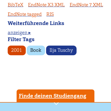
BibTeX
EndNote X3 XML
EndNote 7 XML
EndNote tagged
RIS
Weiterführende Links
anzeigen ▸
Filter Tags
2001
Book
Ilja Tuschy
Finde deinen Studiengang