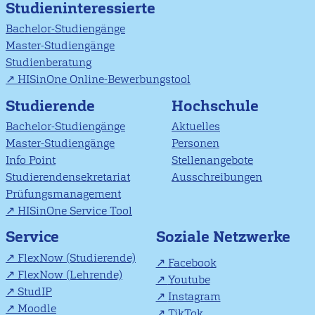
Studieninteressierte
Bachelor-Studiengänge
Master-Studiengänge
Studienberatung
HISinOne Online-Bewerbungstool
Studierende
Hochschule
Bachelor-Studiengänge
Aktuelles
Master-Studiengänge
Personen
Info Point
Stellenangebote
Studierendensekretariat
Ausschreibungen
Prüfungsmanagement
HISinOne Service Tool
Soziale Netzwerke
Service
FlexNow (Studierende)
Facebook
FlexNow (Lehrende)
Youtube
StudIP
Instagram
Moodle
TikTok