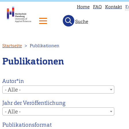
Home
FAQ
Kontakt
E
Suche
T
p
is
Direkt
Startseite
Publikationen
n
zum
a
Inhalt
Publikationen
i
E
H
Autor*in
to
- Alle -
o
Jahr der Veröffentlichung
E
- Alle -
m
p
Publikationsformat
i