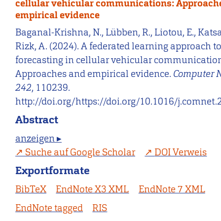
cellular vehicular communications: Approach
empirical evidence
Baganal-Krishna, N., Lübben, R., Liotou, E., Katsar
Rizk, A. (2024). A federated learning approach t
forecasting in cellular vehicular communicatio
Approaches and empirical evidence.
Computer 
242
, 110239.
http://doi.org/https://doi.org/10.1016/j.comnet
Abstract
anzeigen ▸
Suche auf Google Scholar
DOI Verweis
Exportformate
BibTeX
EndNote X3 XML
EndNote 7 XML
EndNote tagged
RIS