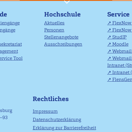
nde
Hochschule
Service
diengänge
Aktuelles
FlexNow 
engänge
Personen
FlexNow 
Stellenangebote
StudIP
ekretariat
Ausschreibungen
Moodle
agement
Webmail 
rvice Tool
Webmail 
Intranet (S
Intranet 
FlensGe
Rechtliches
nsburg
Impressum
1–93
Datenschutzerklärung
Erklärung zur Barrierefreiheit