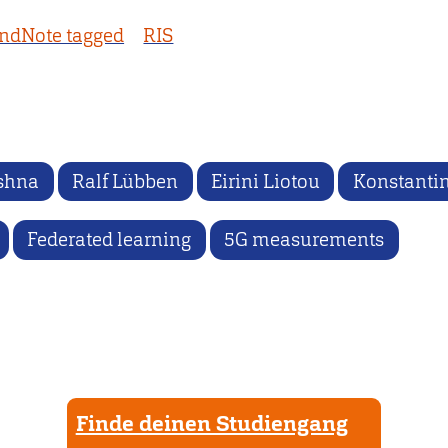
ndNote tagged
RIS
shna
Ralf Lübben
Eirini Liotou
Konstantin
Federated learning
5G measurements
Finde deinen Studiengang