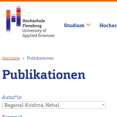
Studium
Hochsc
Direkt
Startseite
Publikationen
zum
Inhalt
Publikationen
Autor*in
Baganal-Krishna, Nehal