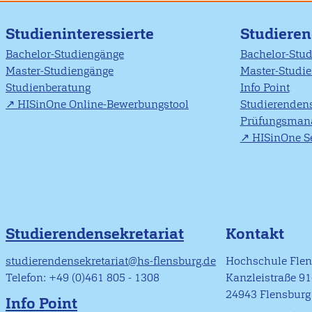
Studieninteressierte
Studiere
Bachelor-Studiengänge
Bachelor-Stu
Master-Studiengänge
Master-Studi
Studienberatung
Info Point
HISinOne Online-Bewerbungstool
Studierendens
Prüfungsman
HISinOne Se
Studierendensekretariat
Kontakt
studierendensekretariat@hs-flensburg.de
Hochschule Fle
Telefon: +49 (0)461 805 - 1308
Kanzleistraße 9
24943 Flensburg
Info Point