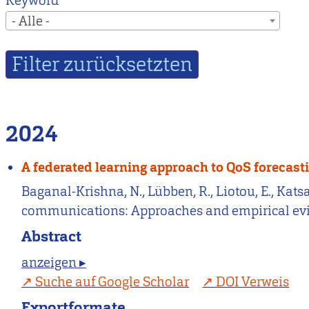
Keyword
- Alle -
2024
A federated learning approach to QoS forecas
Baganal-Krishna, N., Lübben, R., Liotou, E., Katsa
communications: Approaches and empirical ev
Abstract
anzeigen ▸
Suche auf Google Scholar
DOI Verweis
Exportformate