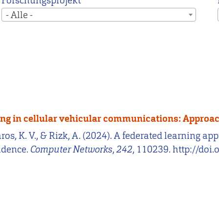
Forschungsprojekt
- Alle -
ting in cellular vehicular communications: Approa
ros, K. V., & Rizk, A. (2024). A federated learning ap
idence.
Computer Networks
,
242
, 110239. http://doi