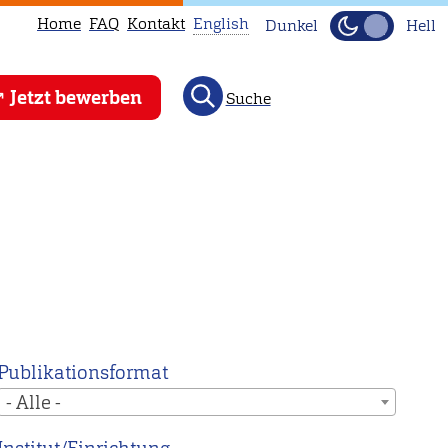
Home
FAQ
Kontakt
English
Dunkel
Hell
This
Jetzt bewerben
Suche
page
is
not
available
in
English.
Head
to
our
English
Publikationsformat
main
- Alle -
page
instead.