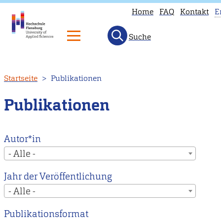
Home
FAQ
Kontakt
E
Suche
T
p
is
Direkt
Startseite
Publikationen
n
zum
a
Inhalt
Publikationen
i
E
H
Autor*in
to
- Alle -
o
Jahr der Veröffentlichung
E
- Alle -
m
p
Publikationsformat
i