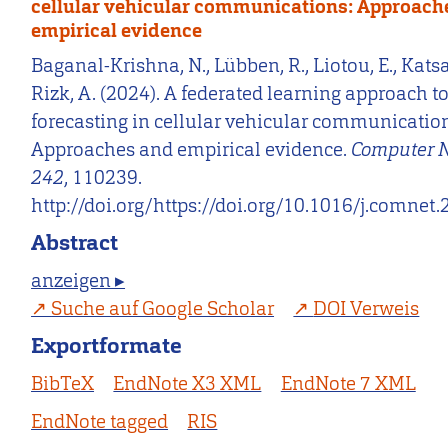
cellular vehicular communications: Approach
empirical evidence
Baganal-Krishna, N., Lübben, R., Liotou, E., Katsar
Rizk, A. (2024). A federated learning approach t
forecasting in cellular vehicular communicatio
Approaches and empirical evidence.
Computer 
242
, 110239.
http://doi.org/https://doi.org/10.1016/j.comnet
Abstract
anzeigen ▸
Suche auf Google Scholar
DOI Verweis
Exportformate
BibTeX
EndNote X3 XML
EndNote 7 XML
EndNote tagged
RIS