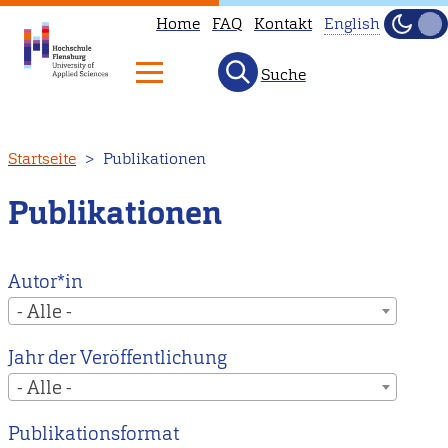
Home
FAQ
Kontakt
English
Dunke
Hell
Suche
This
page
is
Direkt
Startseite
Publikationen
not
zum
available
Inhalt
Publikationen
in
English.
Head
Autor*in
to
- Alle -
our
Jahr der Veröffentlichung
English
- Alle -
main
page
Publikationsformat
instead.