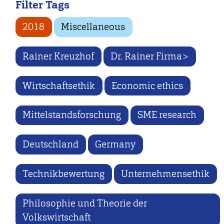
Filter Tags
2018
Miscellaneous
Rainer Kreuzhof
Dr. Rainer Firma>
Wirtschaftsethik
Economic ethics
Mittelstandsforschung
SME research
Deutschland
Germany
Technikbewertung
Unternehmensethik
Philosophie und Theorie der
Volkswirtschaft