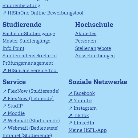
Studienberatung
HISinOne Online-Bewerbungstool
Studierende
Hochschule
Bachelor-Studiengänge
Aktuelles
Master-Studiengänge
Personen
Info Point
Stellenangebote
Studierendensekretariat
Ausschreibungen
Prüfungsmanagement
HISinOne Service Tool
Soziale Netzwerke
Service
FlexNow (Studierende)
Facebook
FlexNow (Lehrende)
Youtube
StudIP
Instagram
Moodle
TikTok
Webmail (Studierende)
LinkedIn
Webmail (Bedienstete)
Meine HSFL-App
Intranet (Studierende)