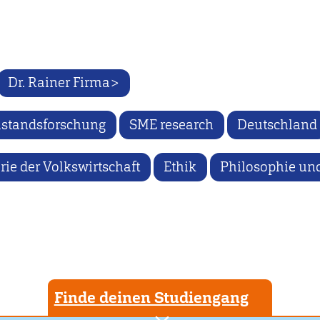
Dr. Rainer Firma>
lstandsforschung
SME research
Deutschland
ie der Volkswirtschaft
Ethik
Philosophie und
Finde deinen Studiengang