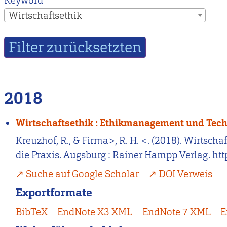
Keyword
Wirtschaftsethik
2018
Wirtschaftsethik : Ethikmanagement und Techn
Kreuzhof, R., & Firma>, R. H. <. (2018). Wirts
die Praxis. Augsburg : Rainer Hampp Verlag. htt
Suche auf Google Scholar
DOI Verweis
Exportformate
BibTeX
EndNote X3 XML
EndNote 7 XML
E