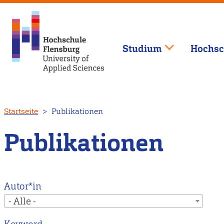
Studium
Hochsc
Direkt
Startseite
Publikationen
zum
Inhalt
Publikationen
Autor*in
- Alle -