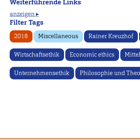
Weiterführende Links
anzeigen ▸
Filter Tags
2018
Miscellaneous
Rainer Kreuzhof
Wirtschaftsethik
Economic ethics
Mitte
Unternehmensethik
Philosophie und Theor