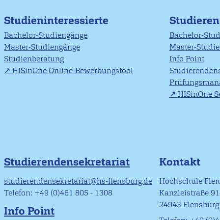
Studieninteressierte
Studiere
Bachelor-Studiengänge
Bachelor-Stu
Master-Studiengänge
Master-Studi
Studienberatung
Info Point
HISinOne Online-Bewerbungstool
Studierendens
Prüfungsman
HISinOne Se
Studierendensekretariat
Kontakt
studierendensekretariat@hs-flensburg.de
Hochschule Fle
Telefon: +49 (0)461 805 - 1308
Kanzleistraße 9
24943 Flensburg
Info Point