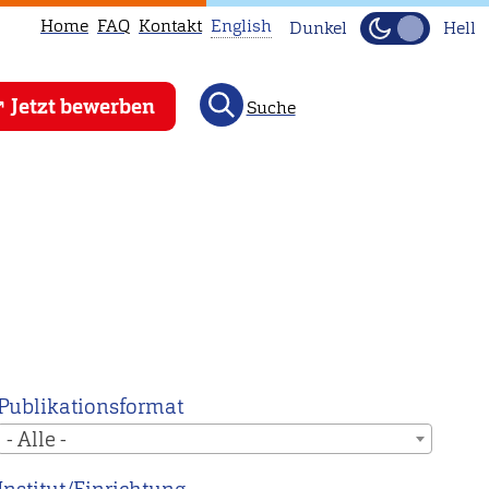
Home
FAQ
Kontakt
English
Dunkel
Hell
This
Jetzt bewerben
Suche
page
is
not
available
in
English.
Head
to
our
English
Publikationsformat
main
- Alle -
page
instead.