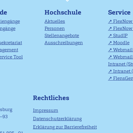
nde
Hochschule
Service
diengänge
Aktuelles
FlexNow 
engänge
Personen
FlexNow 
Stellenangebote
StudIP
ekretariat
Ausschreibungen
Moodle
agement
Webmail 
rvice Tool
Webmail 
Intranet (S
Intranet 
FlensGe
Rechtliches
nsburg
Impressum
1–93
Datenschutzerklärung
Erklärung zur Barrierefreiheit