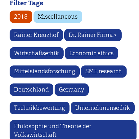
Filter Tags
2018
Miscellaneous
Rainer Kreuzhof
Dr. Rainer Firma>
Wirtschaftsethik
Economic ethics
Mittelstandsforschung
SME research
Deutschland
Germany
Technikbewertung
Unternehmensethik
Philosophie und Theorie der
Volkswirtschaft