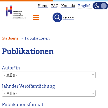
Home
FAQ
Kontakt
English
Dunke
Hell
Suche
This
page
is
Direkt
Startseite
Publikationen
not
zum
available
Inhalt
Publikationen
in
English.
Head
Autor*in
to
- Alle -
our
Jahr der Veröffentlichung
English
- Alle -
main
page
Publikationsformat
instead.