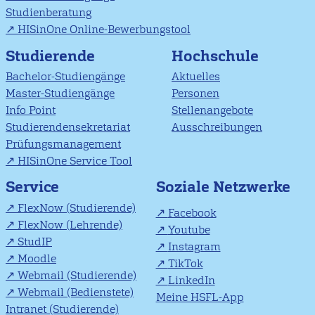
Studienberatung
HISinOne Online-Bewerbungstool
Studierende
Hochschule
Bachelor-Studiengänge
Aktuelles
Master-Studiengänge
Personen
Info Point
Stellenangebote
Studierendensekretariat
Ausschreibungen
Prüfungsmanagement
HISinOne Service Tool
Soziale Netzwerke
Service
FlexNow (Studierende)
Facebook
FlexNow (Lehrende)
Youtube
StudIP
Instagram
Moodle
TikTok
Webmail (Studierende)
LinkedIn
Webmail (Bedienstete)
Meine HSFL-App
Intranet (Studierende)