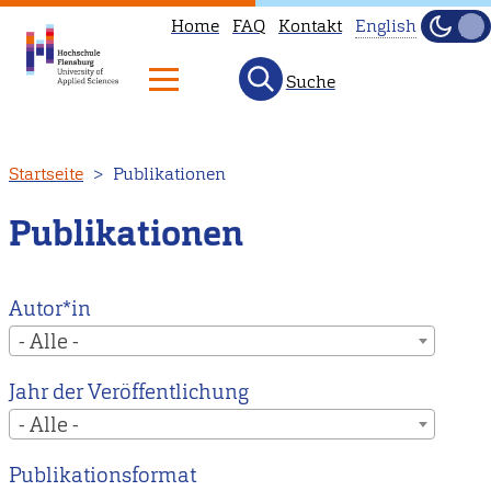
Home
FAQ
Kontakt
English
Dunke
Hell
Suche
This
page
is
Direkt
Startseite
Publikationen
not
zum
available
Inhalt
Publikationen
in
English.
Head
Autor*in
to
- Alle -
our
Jahr der Veröffentlichung
English
- Alle -
main
page
Publikationsformat
instead.