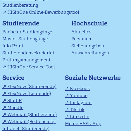
Studienberatung
HISinOne Online-Bewerbungstool
Studierende
Hochschule
Bachelor-Studiengänge
Aktuelles
Master-Studiengänge
Personen
Info Point
Stellenangebote
Studierendensekretariat
Ausschreibungen
Prüfungsmanagement
HISinOne Service Tool
Soziale Netzwerke
Service
FlexNow (Studierende)
Facebook
FlexNow (Lehrende)
Youtube
StudIP
Instagram
Moodle
TikTok
Webmail (Studierende)
LinkedIn
Webmail (Bedienstete)
Meine HSFL-App
Intranet (Studierende)