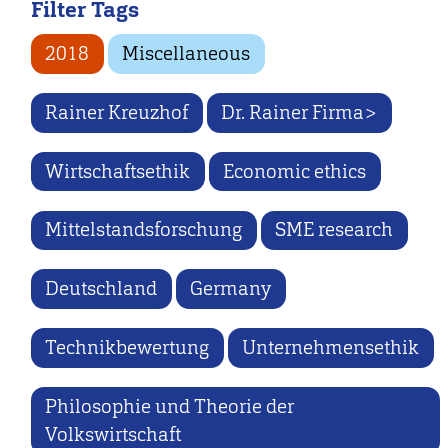
Filter Tags
2018
Miscellaneous
Rainer Kreuzhof
Dr. Rainer Firma>
Wirtschaftsethik
Economic ethics
Mittelstandsforschung
SME research
Deutschland
Germany
Technikbewertung
Unternehmensethik
Philosophie und Theorie der
Volkswirtschaft