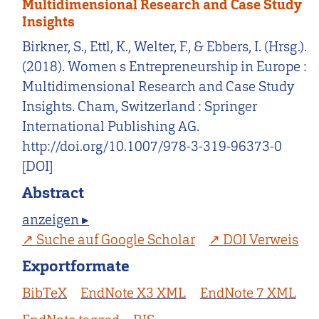
Multidimensional Research and Case Study
Insights
Birkner, S., Ettl, K., Welter, F., & Ebbers, I. (Hrsg.).
(2018). Women s Entrepreneurship in Europe :
Multidimensional Research and Case Study
Insights. Cham, Switzerland : Springer
International Publishing AG.
http://doi.org/10.1007/978-3-319-96373-0
[DOI]
Abstract
anzeigen ▸
Suche auf Google Scholar
DOI Verweis
Exportformate
BibTeX
EndNote X3 XML
EndNote 7 XML