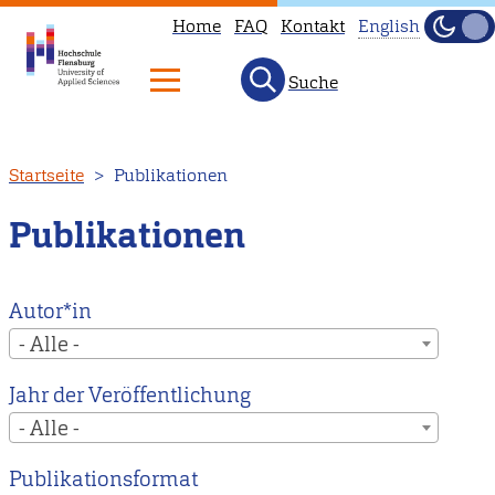
Home
FAQ
Kontakt
English
Dunke
Hell
Suche
This
page
is
Direkt
Startseite
Publikationen
not
zum
available
Inhalt
Publikationen
in
English.
Head
Autor*in
to
- Alle -
our
Jahr der Veröffentlichung
English
- Alle -
main
page
Publikationsformat
instead.