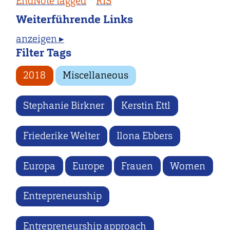
EndNote tagged
RIS
Weiterführende Links
anzeigen ▸
Filter Tags
2018
Miscellaneous
Stephanie Birkner
Kerstin Ettl
Friederike Welter
Ilona Ebbers
Europa
Europe
Frauen
Women
Entrepreneurship
Entrepreneurship approach