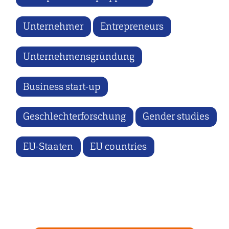
Unternehmer
Entrepreneurs
Unternehmensgründung
Business start-up
Geschlechterforschung
Gender studies
EU-Staaten
EU countries