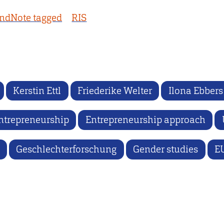
ndNote tagged
RIS
Kerstin Ettl
Friederike Welter
Ilona Ebbers
ntrepreneurship
Entrepreneurship approach
Geschlechterforschung
Gender studies
E