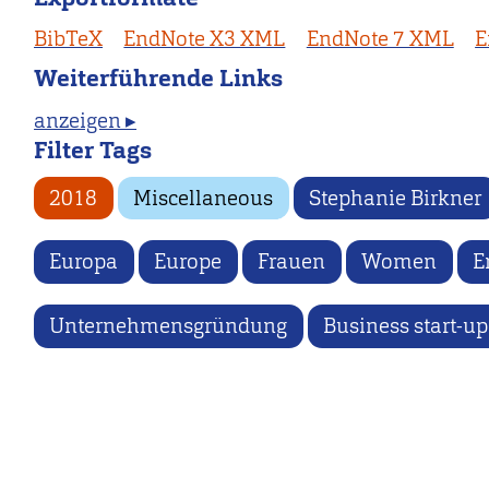
BibTeX
EndNote X3 XML
EndNote 7 XML
E
Weiterführende Links
anzeigen ▸
Filter Tags
2018
Miscellaneous
Stephanie Birkner
Europa
Europe
Frauen
Women
E
Unternehmensgründung
Business start-up