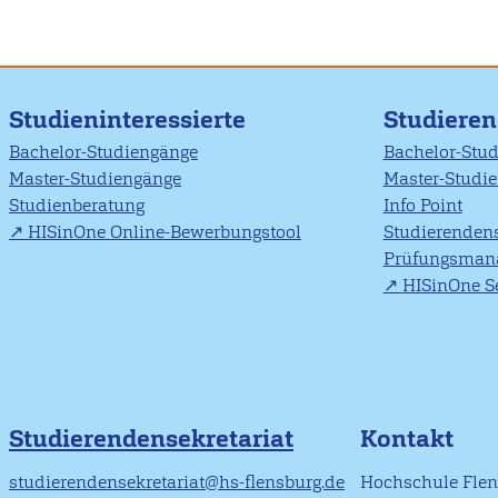
Studieninteressierte
Studiere
Bachelor-Studiengänge
Bachelor-Stu
Master-Studiengänge
Master-Studi
Studienberatung
Info Point
HISinOne Online-Bewerbungstool
Studierendens
Prüfungsman
HISinOne Se
Studierendensekretariat
Kontakt
studierendensekretariat@hs-flensburg.de
Hochschule Fle