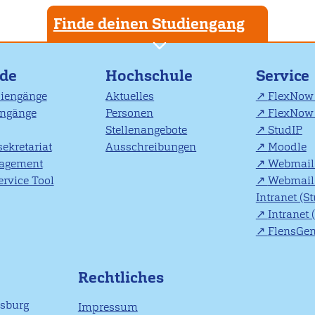
Finde deinen Studiengang
nde
Hochschule
Service
diengänge
Aktuelles
FlexNow 
engänge
Personen
FlexNow 
Stellenangebote
StudIP
ekretariat
Ausschreibungen
Moodle
agement
Webmail 
rvice Tool
Webmail 
Intranet (S
Intranet 
FlensGe
Rechtliches
nsburg
Impressum