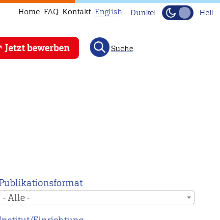
Home
FAQ
Kontakt
English
Dunkel
Hell
This
Jetzt bewerben
Suche
page
is
not
available
in
English.
Head
to
our
English
Publikationsformat
main
- Alle -
page
instead.