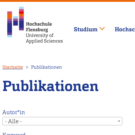
Studium
Hochsc
Direkt
Startseite
Publikationen
zum
Inhalt
Publikationen
Autor*in
- Alle -