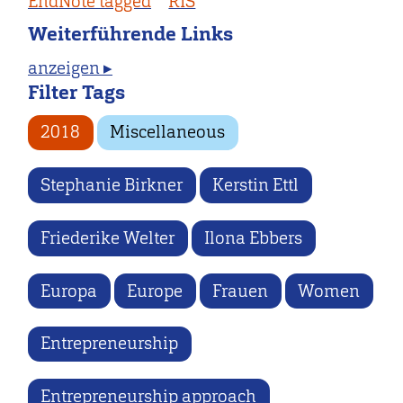
EndNote tagged
RIS
Weiterführende Links
anzeigen ▸
Filter Tags
2018
Miscellaneous
Stephanie Birkner
Kerstin Ettl
Friederike Welter
Ilona Ebbers
Europa
Europe
Frauen
Women
Entrepreneurship
Entrepreneurship approach