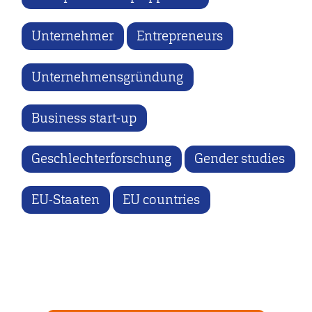
Unternehmer
Entrepreneurs
Unternehmensgründung
Business start-up
Geschlechterforschung
Gender studies
EU-Staaten
EU countries