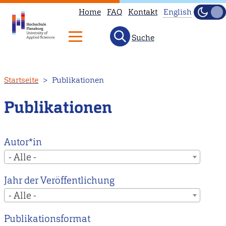
Home
FAQ
Kontakt
English
Dunke
Hell
Suche
This
page
is
Direkt
Startseite
Publikationen
not
zum
available
Inhalt
Publikationen
in
English.
Head
Autor*in
to
- Alle -
our
Jahr der Veröffentlichung
English
- Alle -
main
page
Publikationsformat
instead.