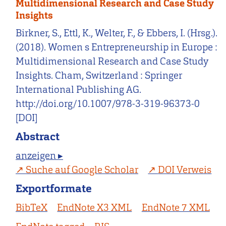
Multidimensional Research and Case Study
Insights
Birkner, S., Ettl, K., Welter, F., & Ebbers, I. (Hrsg.).
(2018). Women s Entrepreneurship in Europe :
Multidimensional Research and Case Study
Insights. Cham, Switzerland : Springer
International Publishing AG.
http://doi.org/10.1007/978-3-319-96373-0
[DOI]
Abstract
anzeigen ▸
Suche auf Google Scholar
DOI Verweis
Exportformate
BibTeX
EndNote X3 XML
EndNote 7 XML