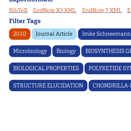
BibTeX
EndNote X3 XML
EndNote 7 XML
E
Filter Tags
2010
Journal Article
Imke Schneemann
Microbiology
Biology
BIOSYNTHESIS G
BIOLOGICAL PROPERTIES
POLYKETIDE S
STRUCTURE ELUCIDATION
CHONDRILLA