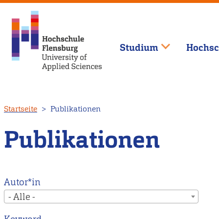
Studium
Hochsc
Direkt
Startseite
Publikationen
zum
Inhalt
Publikationen
Autor*in
- Alle -