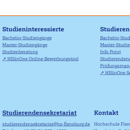
Studieninteressierte
Studiere
Bachelor-Studiengänge
Bachelor-Stu
Master-Studiengänge
Master-Studi
Studienberatung
Info Point
HISinOne Online-Bewerbungstool
Studierendens
Prüfungsman
HISinOne Se
Studierendensekretariat
Kontakt
studierendensekretariat@hs-flensburg.de
Hochschule Fle