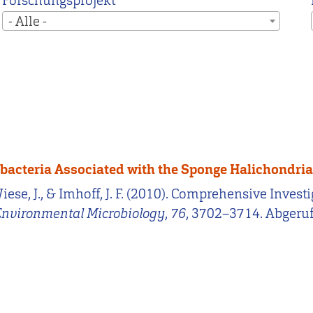
Forschungsprojekt
- Alle -
bacteria Associated with the Sponge Halichondria
 Wiese, J., & Imhoff, J. F. (2010). Comprehensive Inve
Environmental Microbiology
,
76
, 3702–3714. Abgeru