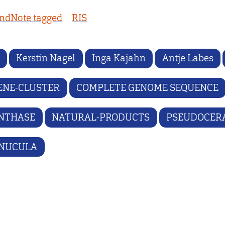
ndNote tagged
RIS
Kerstin Nagel
Inga Kajahn
Antje Labes
ENE-CLUSTER
COMPLETE GENOME SEQUENCE
YNTHASE
NATURAL-PRODUCTS
PSEUDOCER
-NUCULA