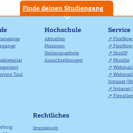
Finde deinen Studiengang
nde
Hochschule
Service
diengänge
Aktuelles
FlexNow 
engänge
Personen
FlexNow 
Stellenangebote
StudIP
ekretariat
Ausschreibungen
Moodle
agement
Webmail 
rvice Tool
Webmail 
Intranet (S
Intranet 
FlensGe
Rechtliches
nsburg
Impressum