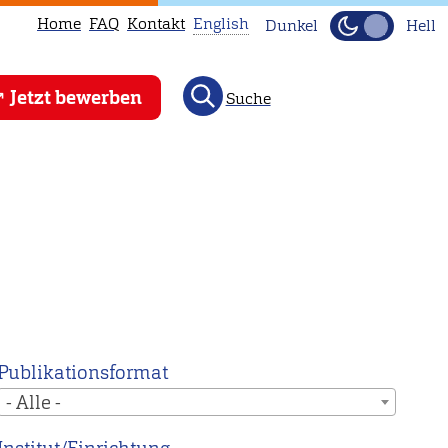
Home
FAQ
Kontakt
English
Dunkel
Hell
This
Jetzt bewerben
Suche
page
is
not
available
in
English.
Head
to
our
English
Publikationsformat
main
- Alle -
page
instead.