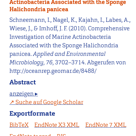
Actinobacteria Associated with the Sponge
Halichondria panicea
Schneemann, I., Nagel, K., Kajahn, I., Labes, A.,
Wiese, J., & Imhoff, J. F. (2010). Comprehensive
Investigation of Marine Actinobacteria
Associated with the Sponge Halichondria
panicea.
Applied and Environmental
Microbiology
,
76
, 3702–3714. Abgerufen von
http://oceanrep.geomar.de/8488/
Abstract
anzeigen ▸
Suche auf Google Scholar
Exportformate
BibTeX
EndNote X3 XML
EndNote 7 XML