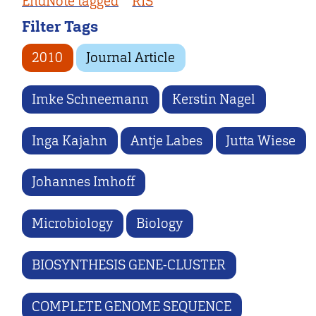
EndNote tagged
RIS
Filter Tags
2010
Journal Article
Imke Schneemann
Kerstin Nagel
Inga Kajahn
Antje Labes
Jutta Wiese
Johannes Imhoff
Microbiology
Biology
BIOSYNTHESIS GENE-CLUSTER
COMPLETE GENOME SEQUENCE