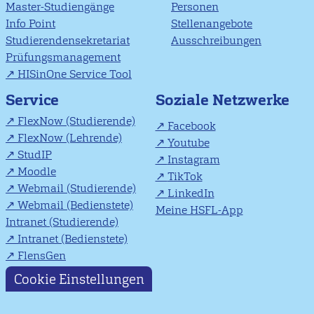
Master-Studiengänge
Personen
Info Point
Stellenangebote
Studierendensekretariat
Ausschreibungen
Prüfungsmanagement
HISinOne Service Tool
Soziale Netzwerke
Service
FlexNow (Studierende)
Facebook
FlexNow (Lehrende)
Youtube
StudIP
Instagram
Moodle
TikTok
Webmail (Studierende)
LinkedIn
Webmail (Bedienstete)
Meine HSFL-App
Intranet (Studierende)
Intranet (Bedienstete)
FlensGen
Cookie Einstellungen