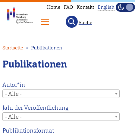
Home
FAQ
Kontakt
English
Dunke
Hell
Suche
This
page
is
Direkt
Startseite
Publikationen
not
zum
available
Inhalt
Publikationen
in
English.
Head
Autor*in
to
- Alle -
our
Jahr der Veröffentlichung
English
- Alle -
main
page
Publikationsformat
instead.