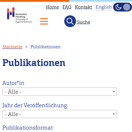
Home
FAQ
Kontakt
English
Dunke
Hell
Suche
This
page
is
Direkt
Startseite
Publikationen
not
zum
available
Inhalt
Publikationen
in
English.
Head
Autor*in
to
- Alle -
our
Jahr der Veröffentlichung
English
- Alle -
main
page
Publikationsformat
instead.