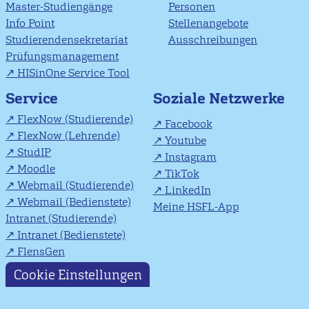
Master-Studiengänge
Personen
Info Point
Stellenangebote
Studierendensekretariat
Ausschreibungen
Prüfungsmanagement
HISinOne Service Tool
Soziale Netzwerke
Service
FlexNow (Studierende)
Facebook
FlexNow (Lehrende)
Youtube
StudIP
Instagram
Moodle
TikTok
Webmail (Studierende)
LinkedIn
Webmail (Bedienstete)
Meine HSFL-App
Intranet (Studierende)
Intranet (Bedienstete)
FlensGen
Cookie Einstellungen