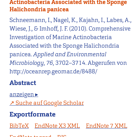
Actinobacteria Associated with the Sponge
Halichondria panicea
Schneemann, I., Nagel, K., Kajahn, I., Labes, A.,
Wiese, J., & Imhoff, J. F. (2010). Comprehensive
Investigation of Marine Actinobacteria
Associated with the Sponge Halichondria
panicea.
Applied and Environmental
Microbiology
,
76
, 3702–3714. Abgerufen von
http://oceanrep.geomar.de/8488/
Abstract
anzeigen ▸
Suche auf Google Scholar
Exportformate
BibTeX
EndNote X3 XML
EndNote 7 XML