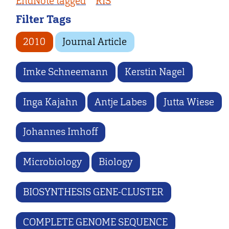
EndNote tagged
RIS
Filter Tags
2010
Journal Article
Imke Schneemann
Kerstin Nagel
Inga Kajahn
Antje Labes
Jutta Wiese
Johannes Imhoff
Microbiology
Biology
BIOSYNTHESIS GENE-CLUSTER
COMPLETE GENOME SEQUENCE