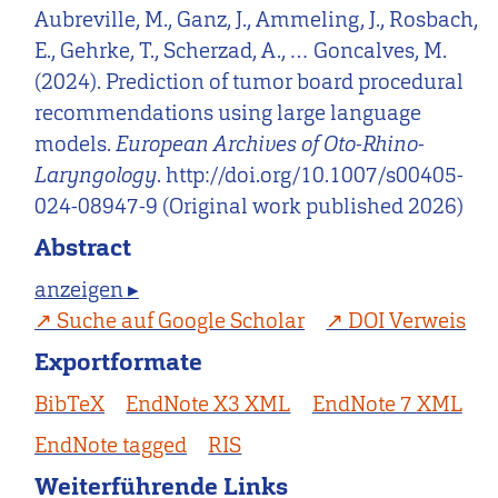
Aubreville, M., Ganz, J., Ammeling, J., Rosbach,
E., Gehrke, T., Scherzad, A., … Goncalves, M.
(2024). Prediction of tumor board procedural
recommendations using large language
models.
European Archives of Oto-Rhino-
Laryngology
. http://doi.org/10.1007/s00405-
024-08947-9 (Original work published 2026)
Abstract
anzeigen ▸
Suche auf Google Scholar
DOI Verweis
Exportformate
BibTeX
EndNote X3 XML
EndNote 7 XML
EndNote tagged
RIS
Weiterführende Links