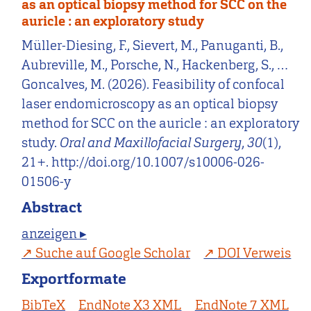
as an optical biopsy method for SCC on the
auricle : an exploratory study
Müller-Diesing, F., Sievert, M., Panuganti, B.,
Aubreville, M., Porsche, N., Hackenberg, S., …
Goncalves, M. (2026). Feasibility of confocal
laser endomicroscopy as an optical biopsy
method for SCC on the auricle : an exploratory
study.
Oral and Maxillofacial Surgery
,
30
(1),
21+. http://doi.org/10.1007/s10006-026-
01506-y
Abstract
anzeigen ▸
Suche auf Google Scholar
DOI Verweis
Exportformate
BibTeX
EndNote X3 XML
EndNote 7 XML