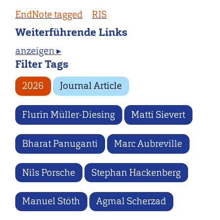
EndNote tagged
RIS
Weiterführende Links
anzeigen ▸
Filter Tags
2026
Journal Article
Flurin Müller-Diesing
Matti Sievert
Bharat Panuganti
Marc Aubreville
Nils Porsche
Stephan Hackenberg
Manuel Stöth
Agmal Scherzad