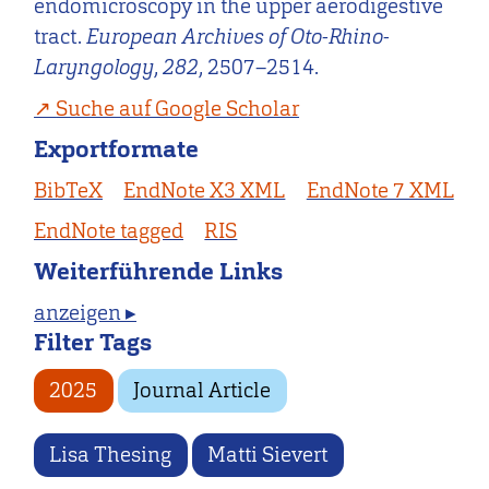
endomicroscopy in the upper aerodigestive
tract.
European Archives of Oto-Rhino-
Laryngology
,
282
, 2507–2514.
Suche auf Google Scholar
Exportformate
BibTeX
EndNote X3 XML
EndNote 7 XML
EndNote tagged
RIS
Weiterführende Links
anzeigen ▸
Filter Tags
2025
Journal Article
Lisa Thesing
Matti Sievert