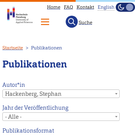
Home
FAQ
Kontakt
English
Dunke
Hell
Suche
This
page
is
Direkt
Startseite
Publikationen
not
zum
available
Inhalt
Publikationen
in
English.
Head
Autor*in
to
Hackenberg, Stephan
our
Jahr der Veröffentlichung
English
- Alle -
main
page
Publikationsformat
instead.