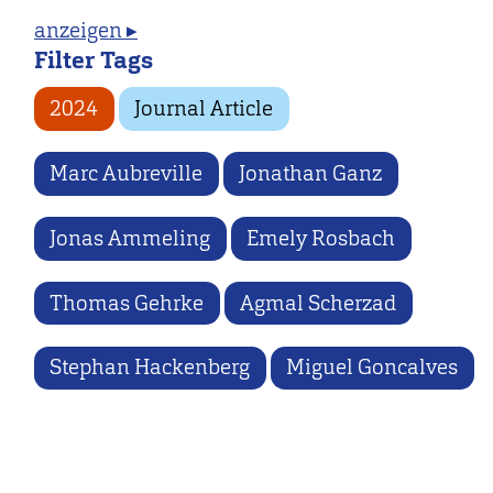
anzeigen ▸
Filter Tags
2024
Journal Article
Marc Aubreville
Jonathan Ganz
Jonas Ammeling
Emely Rosbach
Thomas Gehrke
Agmal Scherzad
Stephan Hackenberg
Miguel Goncalves