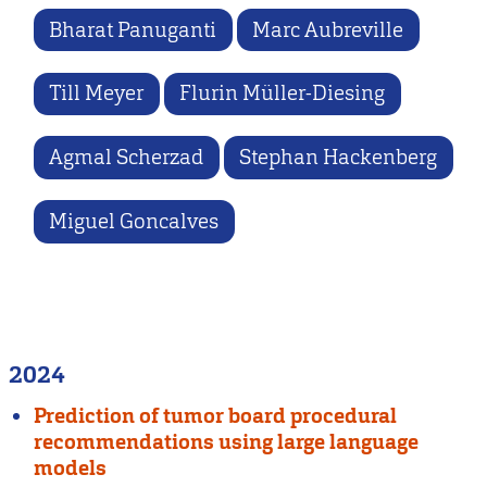
Bharat Panuganti
Marc Aubreville
Till Meyer
Flurin Müller-Diesing
Agmal Scherzad
Stephan Hackenberg
Miguel Goncalves
2024
Prediction of tumor board procedural
recommendations using large language
models