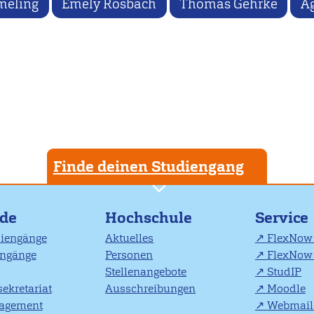
meling
Emely Rosbach
Thomas Gehrke
A
Finde deinen Studiengang
nde
Hochschule
Service
diengänge
Aktuelles
FlexNow 
engänge
Personen
FlexNow 
Stellenangebote
StudIP
ekretariat
Ausschreibungen
Moodle
agement
Webmail 