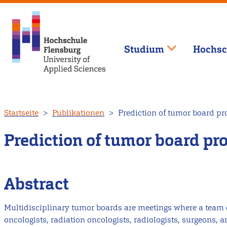
Studium
Hochsc
Direkt
Startseite
Publikationen
Prediction of tumor board p
zum
Inhalt
Prediction of tumor board p
Abstract
Multidisciplinary tumor boards are meetings where a team o
oncologists, radiation oncologists, radiologists, surgeons, a