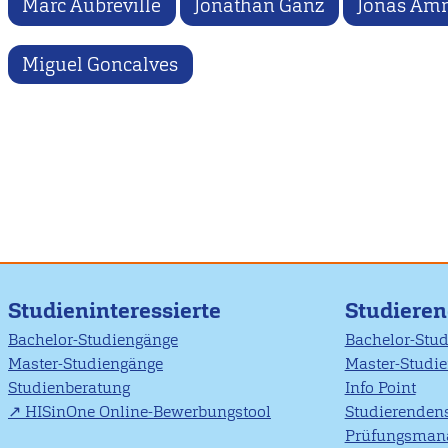
Marc Aubreville
Jonathan Ganz
Jonas Am
Miguel Goncalves
Studieninteressierte
Studiere
Bachelor-Studiengänge
Bachelor-Stu
Master-Studiengänge
Master-Studi
Studienberatung
Info Point
HISinOne Online-Bewerbungstool
Studierendens
Prüfungsman