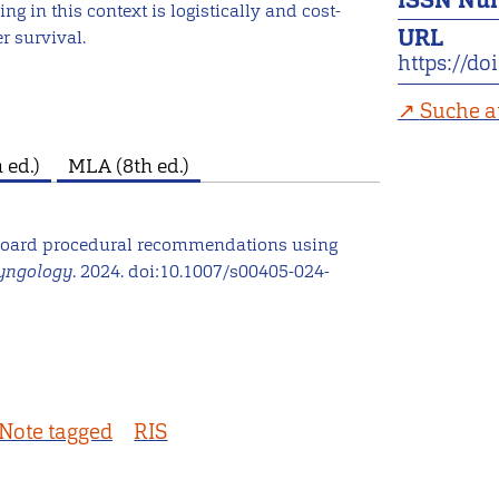
ISSN Nu
g in this context is logistically and cost-
URL
er survival.
https://d
Suche a
 ed.)
MLA (8th ed.)
r board procedural recommendations using
ryngology
. 2024. doi:10.1007/s00405-024-
Note tagged
RIS