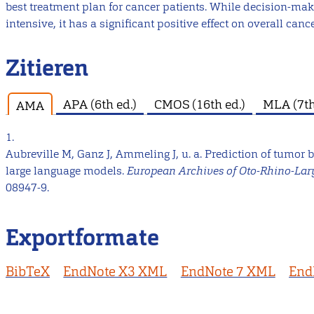
best treatment plan for cancer patients. While decision-makin
intensive, it has a significant positive effect on overall canc
Zitieren
APA (6th ed.)
CMOS (16th ed.)
MLA (7th
AMA
1.
Aubreville M, Ganz J, Ammeling J, u. a. Prediction of tumo
large language models.
European Archives of Oto-Rhino-La
08947-9.
Exportformate
BibTeX
EndNote X3 XML
EndNote 7 XML
End