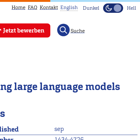
Home
FAQ
Kontakt
English
Dunkel
Hell
This
Jetzt bewerben
Suche
page
is
not
available
in
English.
ing large language models
Head
to
our
ls
English
main
lished
sep
page
instead.
1434-4726