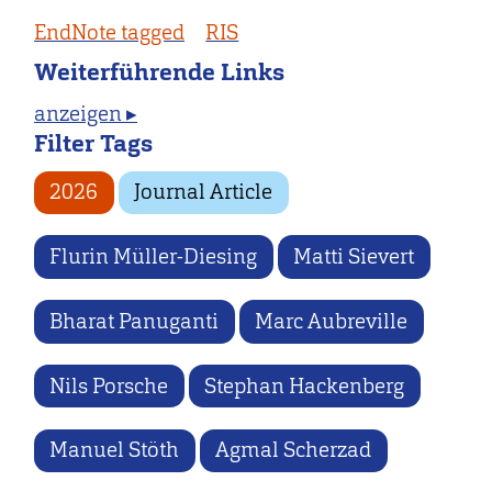
EndNote tagged
RIS
Weiterführende Links
anzeigen ▸
Filter Tags
2026
Journal Article
Flurin Müller-Diesing
Matti Sievert
Bharat Panuganti
Marc Aubreville
Nils Porsche
Stephan Hackenberg
Manuel Stöth
Agmal Scherzad