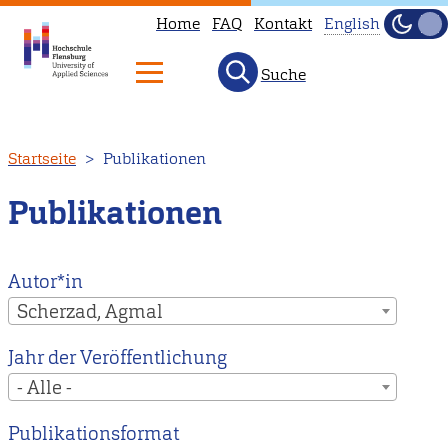
Home
FAQ
Kontakt
English
Dunke
Hell
Suche
This
page
is
Direkt
Startseite
Publikationen
not
zum
available
Inhalt
Publikationen
in
English.
Head
Autor*in
to
Scherzad, Agmal
our
Jahr der Veröffentlichung
English
- Alle -
main
page
Publikationsformat
instead.