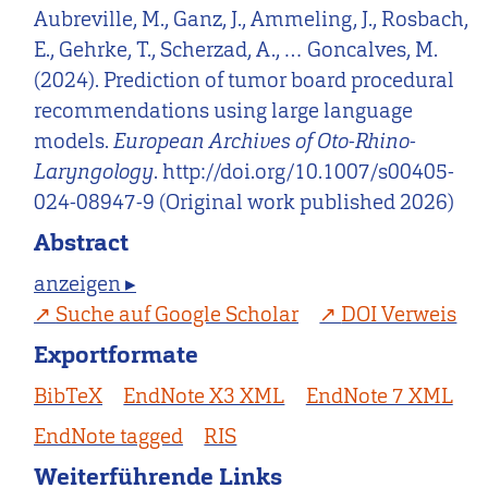
Aubreville, M., Ganz, J., Ammeling, J., Rosbach,
E., Gehrke, T., Scherzad, A., … Goncalves, M.
(2024). Prediction of tumor board procedural
recommendations using large language
models.
European Archives of Oto-Rhino-
Laryngology
. http://doi.org/10.1007/s00405-
024-08947-9 (Original work published 2026)
Abstract
anzeigen ▸
Suche auf Google Scholar
DOI Verweis
Exportformate
BibTeX
EndNote X3 XML
EndNote 7 XML
EndNote tagged
RIS
Weiterführende Links