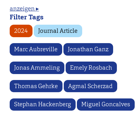
anzeigen ▸
Filter Tags
2024
Journal Article
Marc Aubreville
Jonathan Ganz
Jonas Ammeling
Emely Rosbach
Thomas Gehrke
Agmal Scherzad
Stephan Hackenberg
Miguel Goncalves