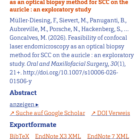
as an optical biopsy method for SCC on the
auricle : an exploratory study
Müller-Diesing, F., Sievert, M., Panuganti, B.,
Aubreville, M., Porsche, N., Hackenberg, S., …
Goncalves, M. (2026). Feasibility of confocal
laser endomicroscopy as an optical biopsy
method for SCC on the auricle : an exploratory
study.
Oral and Maxillofacial Surgery
,
30
(1),
21+. http://doi.org/10.1007/s10006-026-
01506-y
Abstract
anzeigen ▸
Suche auf Google Scholar
DOI Verweis
Exportformate
BibTeX
EndNote X3 XML
EndNote 7 XML