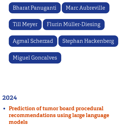
Bharat Panuganti
Marc Aubreville
Till Meyer
Flurin Müller-Diesing
Agmal Scherzad
Stephan Hackenberg
Miguel Goncalves
2024
Prediction of tumor board procedural
recommendations using large language
models