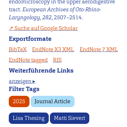
endomicroscopy in the upper aerodigestive
tract.
European Archives of Oto-Rhino-
Laryngology
,
282
, 2507–2514.
Suche auf Google Scholar
Exportformate
BibTeX
EndNote X3 XML
EndNote 7 XML
EndNote tagged
RIS
Weiterführende Links
anzeigen ▸
Filter Tags
2025
Journal Article
Lisa Thesing
Matti Sievert