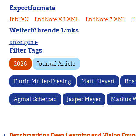
Exportformate
BibTeX
EndNote X3 XML
EndNote 7 XML
E
Weiterführende Links
anzeigen ▸
Filter Tags
2026
Journal Article
Flurin Müller-Diesing
Matti Sievert
Bha
Agmal Scherzad
Jasper Meyer
Markus W
Benchmarking Deep Learning and Vision Founda