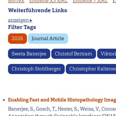
BibTeX
EndNote X3 XML
EndNote 7 XML
E
Weiterführende Links
anzeigen ▸
Filter Tags
2026
Journal Article
Sweta Banerjee
Christof Bertram
Viktor
Christoph Stoblberger
Christopher Kaltene
Enabling Fast and Mobile Histopathology Ima
Banerjee, S., Gosch, T., Hester, S., Weiss, V., Co