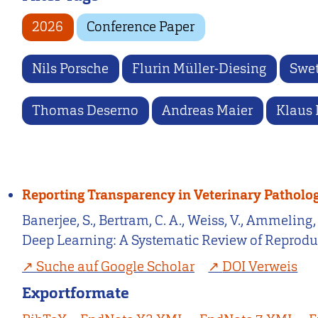
2026
Conference Paper
Nils Porsche
Flurin Müller-Diesing
Swet
Thomas Deserno
Andreas Maier
Klaus 
Reporting Transparency in Veterinary Patholog
Banerjee, S., Bertram, C. A., Weiss, V., Ammeling
Deep Learning: A Systematic Review of Reproduci
Suche auf Google Scholar
DOI Verweis
Exportformate