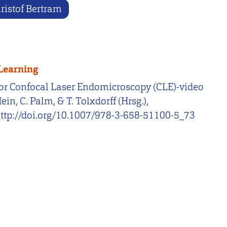
ristof Bertram
 Learning
me for Confocal Laser Endomicroscopy (CLE)-video
in, C. Palm, & T. Tolxdorff (Hrsg.),
ttp://doi.org/10.1007/978-3-658-51100-5_73