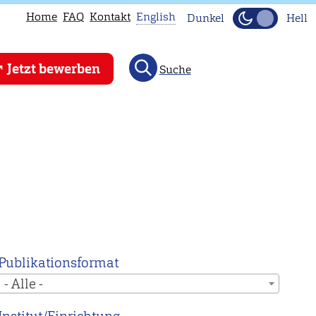
Home
FAQ
Kontakt
English
Dunkel
Hell
This
Jetzt bewerben
Suche
page
is
not
available
in
English.
Head
to
our
English
Publikationsformat
main
- Alle -
page
instead.