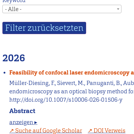
Keyword
- Alle -
2026
Feasibility of confocal laser endomicroscopy a
Müller-Diesing, F., Sievert, M., Panuganti, B., Au
endomicroscopy as an optical biopsy method for 
http://doi.org/10.1007/s10006-026-01506-y
Abstract
anzeigen ▸
Suche auf Google Scholar
DOI Verweis