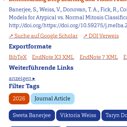
Banerjee, S., Weiss, V., Donovan, T. A., Fick, R
Models for Atypical vs. Normal Mitosis Classifi
http://doi.org/https://doi.org/10.59275/j.melba
Suche auf Google Scholar
DOI Verweis
Exportformate
BibTeX
EndNote X3 XML
EndNote 7 XML
E
Weiterführende Links
anzeigen ▸
Filter Tags
2026
Journal Article
Sweta Banerjee
Viktoria Weiss
Taryn D