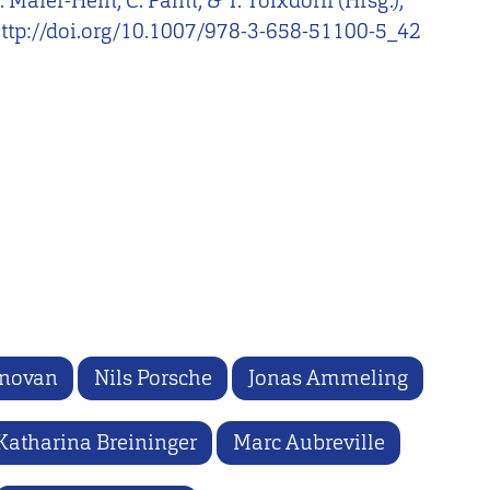
Maier-Hein, C. Palm, & T. Tolxdorff (Hrsg.),
ttp://doi.org/10.1007/978-3-658-51100-5_42
onovan
Nils Porsche
Jonas Ammeling
Katharina Breininger
Marc Aubreville