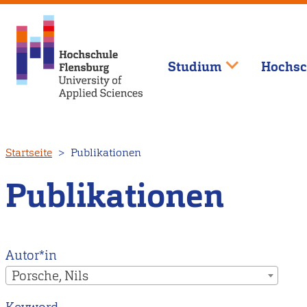
Studium
Hochsc
Direkt
Startseite
Publikationen
zum
Inhalt
Publikationen
Autor*in
Porsche, Nils