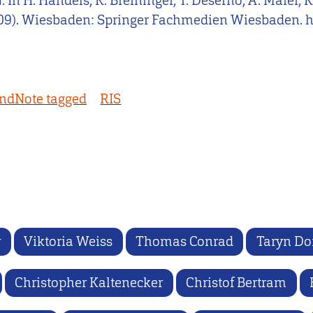
 H. Handels, K. Breininger, T. Deserno, A. Maier, K. 
09). Wiesbaden: Springer Fachmedien Wiesbaden. h
ndNote tagged
RIS
r
Viktoria Weiss
Thomas Conrad
Taryn D
Christopher Kaltenecker
Christof Bertram