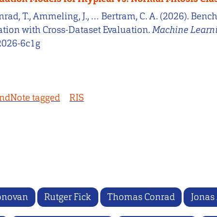
., Conrad, T., Ammeling, J., … Bertram, C. A. (2026).
cation with Cross-Dataset Evaluation.
Machine Learni
.2026-6c1g
ndNote tagged
RIS
onovan
Rutger Fick
Thomas Conrad
Jonas