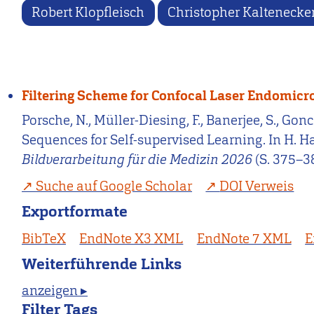
Robert Klopfleisch
Christopher Kaltenecke
Filtering Scheme for Confocal Laser Endomicr
Porsche, N., Müller-Diesing, F., Banerjee, S., Go
Sequences for Self-supervised Learning. In H. Hand
Bildverarbeitung für die Medizin 2026
(S. 375–3
Suche auf Google Scholar
DOI Verweis
Exportformate
BibTeX
EndNote X3 XML
EndNote 7 XML
E
Weiterführende Links
anzeigen ▸
Filter Tags