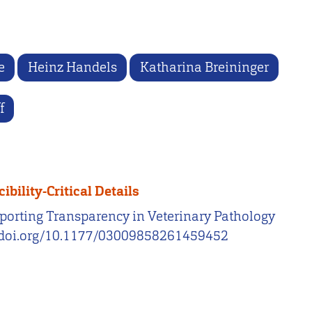
e
Heinz Handels
Katharina Breininger
f
ility-Critical Details
. Reporting Transparency in Veterinary Pathology
://doi.org/10.1177/03009858261459452