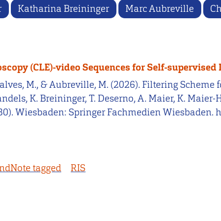
r
Katharina Breininger
Marc Aubreville
Ch
oscopy (CLE)-video Sequences for Self-supervised
ncalves, M., & Aubreville, M. (2026). Filtering Sche
els, K. Breininger, T. Deserno, A. Maier, K. Maier-He
80). Wiesbaden: Springer Fachmedien Wiesbaden. h
ndNote tagged
RIS