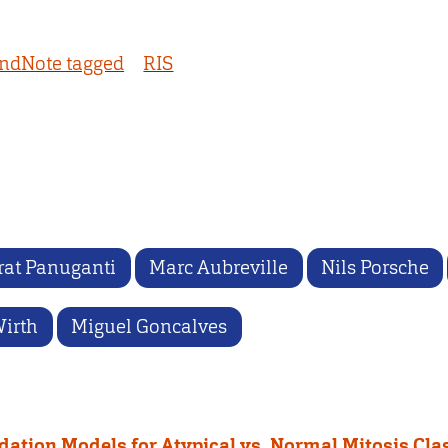
ndNote tagged
RIS
rat Panuganti
Marc Aubreville
Nils Porsche
irth
Miguel Goncalves
tion Models for Atypical vs. Normal Mitosis Clas