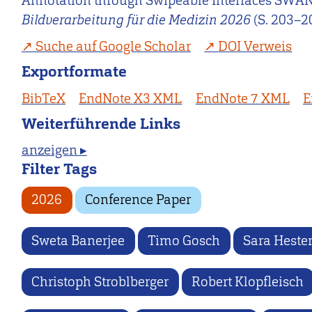
Annotation through Swipeable Interfaces SWAN. In
Bildverarbeitung für die Medizin 2026
(S. 203–2
Suche auf Google Scholar
DOI Verweis
Exportformate
BibTeX
EndNote X3 XML
EndNote 7 XML
E
Weiterführende Links
anzeigen ▸
Filter Tags
2026
Conference Paper
Sweta Banerjee
Timo Gosch
Sara Heste
Christoph Stroblberger
Robert Klopfleisch