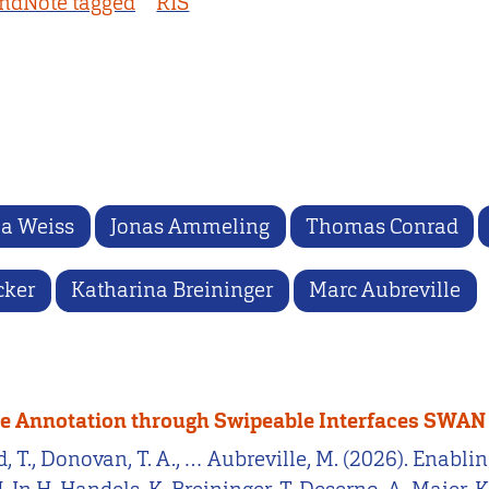
ndNote tagged
RIS
ia Weiss
Jonas Ammeling
Thomas Conrad
cker
Katharina Breininger
Marc Aubreville
ge Annotation through Swipeable Interfaces SWAN
nrad, T., Donovan, T. A., … Aubreville, M. (2026). Ena