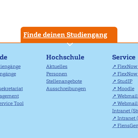
Finde deinen Studiengang
nde
Hochschule
Service
diengänge
Aktuelles
FlexNow 
engänge
Personen
FlexNow 
Stellenangebote
StudIP
ekretariat
Ausschreibungen
Moodle
agement
Webmail 
rvice Tool
Webmail 
Intranet (S
Intranet 
FlensGe