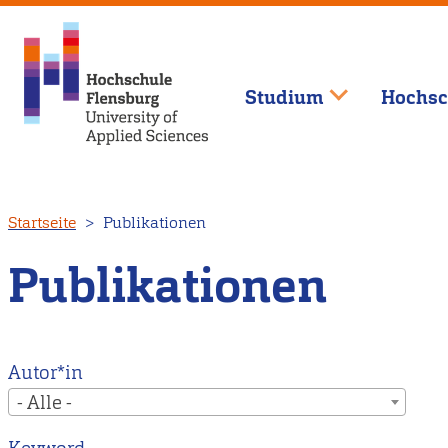
Studium
Hochsc
Direkt
Startseite
Publikationen
zum
Inhalt
Publikationen
Autor*in
- Alle -