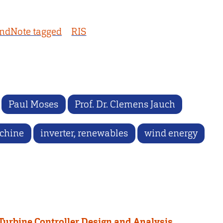
ndNote tagged
RIS
Paul Moses
Prof. Dr. Clemens Jauch
chine
inverter, renewables
wind energy
Turbine Controller Design and Analysis