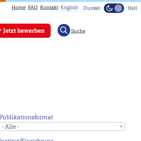
Home
FAQ
Kontakt
English
Dunkel
Hell
This
Jetzt bewerben
Suche
page
is
not
available
in
English.
Head
to
our
English
Publikationsformat
main
- Alle -
page
instead.