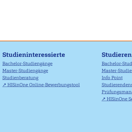
Studieninteressierte
Studiere
Bachelor-Studiengänge
Bachelor-Stu
Master-Studiengänge
Master-Studi
Studienberatung
Info Point
HISinOne Online-Bewerbungstool
Studierendens
Prüfungsman
HISinOne Se