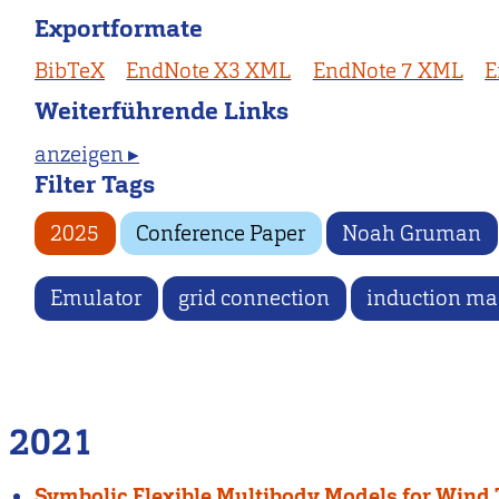
Exportformate
BibTeX
EndNote X3 XML
EndNote 7 XML
E
Weiterführende Links
anzeigen ▸
Filter Tags
2025
Conference Paper
Noah Gruman
Emulator
grid connection
induction ma
2021
Symbolic Flexible Multibody Models for Wind 