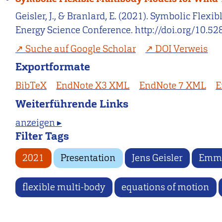
Geisler, J., & Branlard, E. (2021). Symbolic Fle
Energy Science Conference. http://doi.org/10.5
Suche auf Google Scholar
DOI Verweis
Exportformate
BibTeX
EndNote X3 XML
EndNote 7 XML
E
Weiterführende Links
anzeigen ▸
Filter Tags
2021
Presentation
Jens Geisler
Emma
flexible multi-body
equations of motion