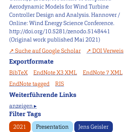
Aerodynamic Models for Wind Turbine
Controller Design and Analysis. Hannover /
Online: Wind Energy Science Conference.
http://doi.org/10.5281/zenodo.5148441
(Original work published Mai 2021)
Suche auf Google Scholar
DOI Verweis
Exportformate
BibTeX
EndNote X3 XML
EndNote 7 XML
EndNote tagged
RIS
Weiterführende Links
anzeigen ▸
Filter Tags
2021
Presentation
Jens Geisler