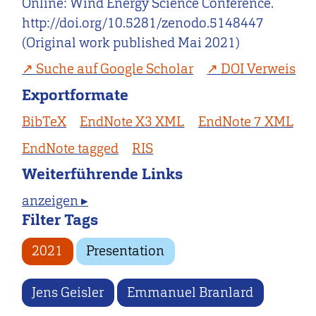
Online: Wind Energy Science Conference.
http://doi.org/10.5281/zenodo.5148447
(Original work published Mai 2021)
Suche auf Google Scholar
DOI Verweis
Exportformate
BibTeX
EndNote X3 XML
EndNote 7 XML
EndNote tagged
RIS
Weiterführende Links
anzeigen ▸
Filter Tags
2021
Presentation
Jens Geisler
Emmanuel Branlard