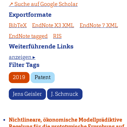
Suche auf Google Scholar
Exportformate
BibTeX
EndNote X3 XML
EndNote 7 XML
EndNote tagged
RIS
Weiterführende Links
anzeigen ▸
Filter Tags
2019
Patent
Jens Geisler
J. Schmuck
Nichtlineare, ökonomische Modellprädiktive
Regelung für die prototypische Erprobung auf