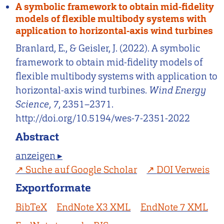
A symbolic framework to obtain mid-fidelity
models of flexible multibody systems with
application to horizontal-axis wind turbines
Branlard, E., & Geisler, J. (2022). A symbolic
framework to obtain mid-fidelity models of
flexible multibody systems with application to
horizontal-axis wind turbines.
Wind Energy
Science
,
7
, 2351–2371.
http://doi.org/10.5194/wes-7-2351-2022
Abstract
anzeigen ▸
Suche auf Google Scholar
DOI Verweis
Exportformate
BibTeX
EndNote X3 XML
EndNote 7 XML