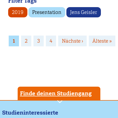
Filter Tags
2019
Presentation
Jens Geisler
Seitennummerierung
Page
1
Page
2
Page
3
Page
4
Nächste
Nächste ›
Letzte
Älteste »
Seite
Seite
Finde deinen Studiengang
Studieninteressierte