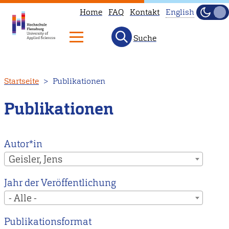
Home
FAQ
Kontakt
English
Dunke
Hell
Suche
This
page
is
Direkt
Startseite
Publikationen
not
zum
available
Inhalt
Publikationen
in
English.
Head
Autor*in
to
Geisler, Jens
our
Jahr der Veröffentlichung
English
- Alle -
main
page
Publikationsformat
instead.