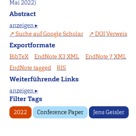
Mai 2022)
Abstract
anzeigen ▸
Suche auf Google Scholar
DOI Verweis
Exportformate
BibTeX
EndNote X3 XML
EndNote 7 XML
EndNote tagged
RIS
Weiterführende Links
anzeigen ▸
Filter Tags
2022
Conference Paper
Jens Geisler