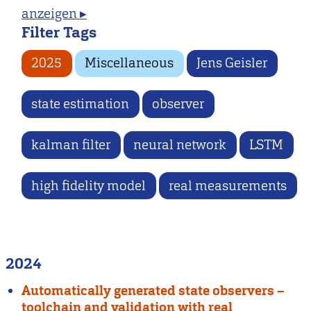
anzeigen ▸
Filter Tags
2025
Miscellaneous
Jens Geisler
state estimation
observer
kalman filter
neural network
LSTM
high fidelity model
real measurements
2024
Automatically generated state observers –
toolchain and validation with real