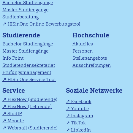
Bachelor-Studiengänge
Master-Studiengänge
Studienberatung
HISinOne Online-Bewerbungstool
Studierende
Hochschule
Bachelor-Studiengänge
Aktuelles
Master-Studiengänge
Personen
Info Point
Stellenangebote
Studierendensekretariat
Ausschreibungen
Prüfungsmanagement
HISinOne Service Tool
Soziale Netzwerke
Service
FlexNow (Studierende)
Facebook
FlexNow (Lehrende)
Youtube
StudIP
Instagram
Moodle
TikTok
Webmail (Studierende)
LinkedIn