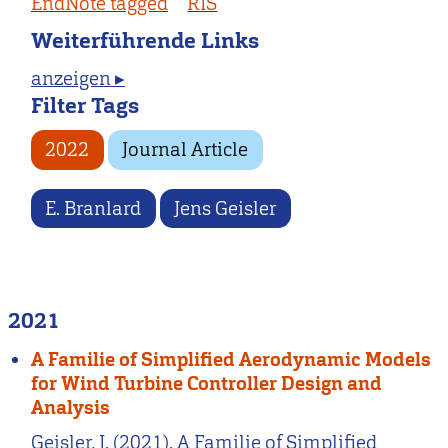
EndNote tagged
RIS
Weiterführende Links
anzeigen ▸
Filter Tags
2022
Journal Article
E. Branlard
Jens Geisler
2021
A Familie of Simplified Aerodynamic Models
for Wind Turbine Controller Design and
Analysis
Geisler, J. (2021). A Familie of Simplified