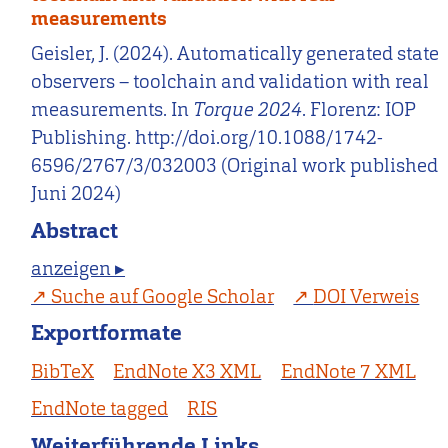
measurements
Geisler, J. (2024). Automatically generated state
observers – toolchain and validation with real
measurements. In
Torque 2024
. Florenz: IOP
Publishing. http://doi.org/10.1088/1742-
6596/2767/3/032003 (Original work published
Juni 2024)
Abstract
anzeigen ▸
Suche auf Google Scholar
DOI Verweis
Exportformate
BibTeX
EndNote X3 XML
EndNote 7 XML
EndNote tagged
RIS
Weiterführende Links