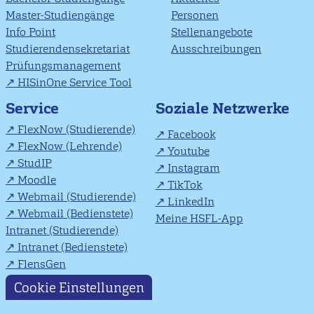
Master-Studiengänge
Personen
Info Point
Stellenangebote
Studierendensekretariat
Ausschreibungen
Prüfungsmanagement
HISinOne Service Tool
Soziale Netzwerke
Service
FlexNow (Studierende)
Facebook
FlexNow (Lehrende)
Youtube
StudIP
Instagram
Moodle
TikTok
Webmail (Studierende)
LinkedIn
Webmail (Bedienstete)
Meine HSFL-App
Intranet (Studierende)
Intranet (Bedienstete)
FlensGen
Cookie Einstellungen