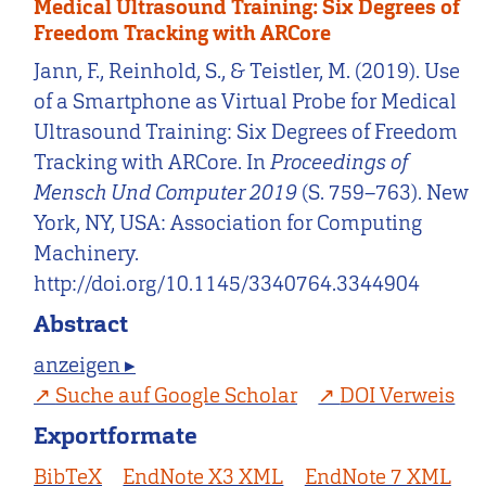
Medical Ultrasound Training: Six Degrees of
Freedom Tracking with ARCore
Jann, F., Reinhold, S., & Teistler, M. (2019). Use
of a Smartphone as Virtual Probe for Medical
Ultrasound Training: Six Degrees of Freedom
Tracking with ARCore. In
Proceedings of
Mensch Und Computer 2019
(S. 759–763). New
York, NY, USA: Association for Computing
Machinery.
http://doi.org/10.1145/3340764.3344904
Abstract
anzeigen ▸
Suche auf Google Scholar
DOI Verweis
Exportformate
BibTeX
EndNote X3 XML
EndNote 7 XML