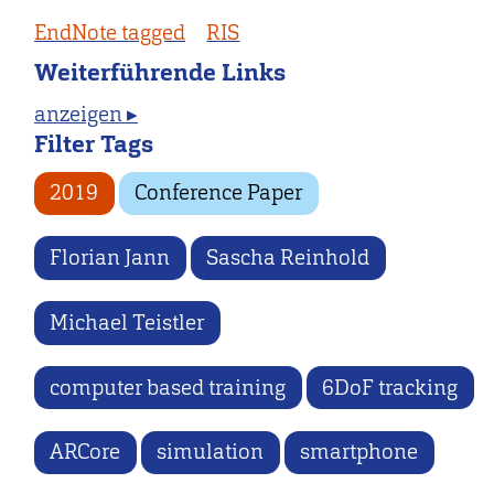
EndNote tagged
RIS
Weiterführende Links
anzeigen ▸
Filter Tags
2019
Conference Paper
Florian Jann
Sascha Reinhold
Michael Teistler
computer based training
6DoF tracking
ARCore
simulation
smartphone