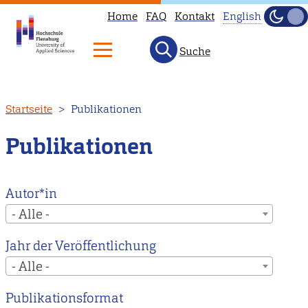
Home
FAQ
Kontakt
English
Dunke
Hell
Suche
This
page
is
Direkt
Startseite
Publikationen
not
zum
available
Inhalt
Publikationen
in
English.
Head
Autor*in
to
- Alle -
our
Jahr der Veröffentlichung
English
- Alle -
main
page
Publikationsformat
instead.