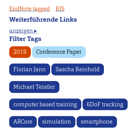
EndNote tagged
RIS
Weiterführende Links
anzeigen ▸
Filter Tags
2019
Conference Paper
Florian Jann
Sascha Reinhold
Michael Teistler
computer based training
6DoF tracking
ARCore
simulation
smartphone