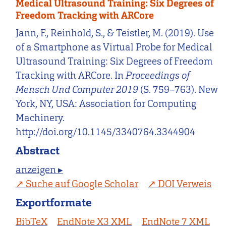
Medical Ultrasound Training: Six Degrees of
Freedom Tracking with ARCore
Jann, F., Reinhold, S., & Teistler, M. (2019). Use
of a Smartphone as Virtual Probe for Medical
Ultrasound Training: Six Degrees of Freedom
Tracking with ARCore. In
Proceedings of
Mensch Und Computer 2019
(S. 759–763). New
York, NY, USA: Association for Computing
Machinery.
http://doi.org/10.1145/3340764.3344904
Abstract
anzeigen ▸
Suche auf Google Scholar
DOI Verweis
Exportformate
BibTeX
EndNote X3 XML
EndNote 7 XML