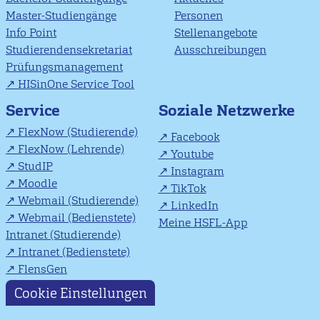
Master-Studiengänge
Personen
Info Point
Stellenangebote
Studierendensekretariat
Ausschreibungen
Prüfungsmanagement
HISinOne Service Tool
Soziale Netzwerke
Service
FlexNow (Studierende)
Facebook
FlexNow (Lehrende)
Youtube
StudIP
Instagram
Moodle
TikTok
Webmail (Studierende)
LinkedIn
Webmail (Bedienstete)
Meine HSFL-App
Intranet (Studierende)
Intranet (Bedienstete)
FlensGen
Cookie Einstellungen