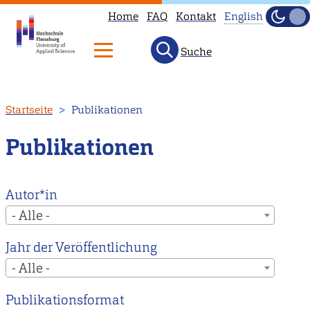
Home
FAQ
Kontakt
English
Dunke
Hell
Suche
This
page
is
Direkt
Startseite
Publikationen
not
zum
available
Inhalt
Publikationen
in
English.
Head
Autor*in
to
- Alle -
our
Jahr der Veröffentlichung
English
- Alle -
main
page
Publikationsformat
instead.