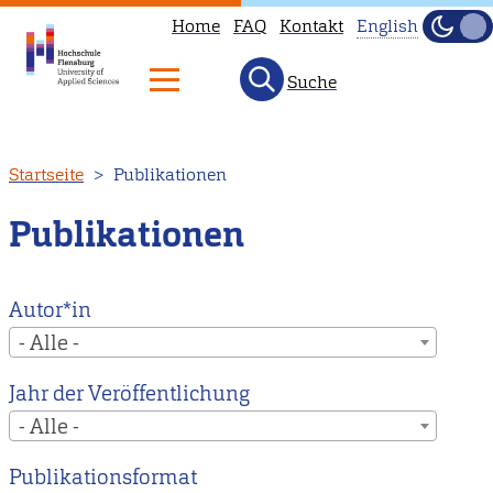
Home
FAQ
Kontakt
English
Dunke
Hell
Suche
This
page
is
Direkt
Startseite
Publikationen
not
zum
available
Inhalt
Publikationen
in
English.
Head
Autor*in
to
- Alle -
our
Jahr der Veröffentlichung
English
- Alle -
main
page
Publikationsformat
instead.