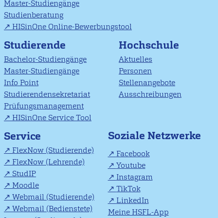
Master-Studiengänge
Studienberatung
HISinOne Online-Bewerbungstool
Studierende
Hochschule
Bachelor-Studiengänge
Aktuelles
Master-Studiengänge
Personen
Info Point
Stellenangebote
Studierendensekretariat
Ausschreibungen
Prüfungsmanagement
HISinOne Service Tool
Soziale Netzwerke
Service
FlexNow (Studierende)
Facebook
FlexNow (Lehrende)
Youtube
StudIP
Instagram
Moodle
TikTok
Webmail (Studierende)
LinkedIn
Webmail (Bedienstete)
Meine HSFL-App