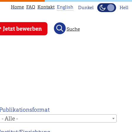
Home
FAQ
Kontakt
English
Dunkel
Hell
This
Jetzt bewerben
Suche
page
is
not
available
in
English.
Head
to
our
English
Publikationsformat
main
- Alle -
page
instead.