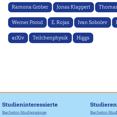
Ramona Gröber
Jonas Klappert
Thomas
Werner Porod
E. Rojas
Ivan Sobolev
arXiv
Teilchenphysik
Higgs
Studieninteressierte
Studiere
Bachelor-Studiengänge
Bachelor-Stu