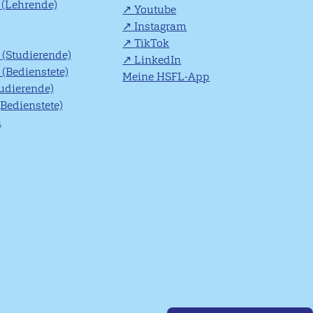
(Lehrende)
Youtube
Instagram
TikTok
(Studierende)
LinkedIn
(Bedienstete)
Meine HSFL-App
tudierende)
(Bedienstete)
n