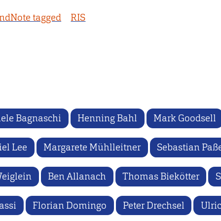
ndNote tagged
RIS
ele Bagnaschi
Henning Bahl
Mark Goodsell
iel Lee
Margarete Mühlleitner
Sebastian Paß
eiglein
Ben Allanach
Thomas Biekötter
S
assi
Florian Domingo
Peter Drechsel
Ulri