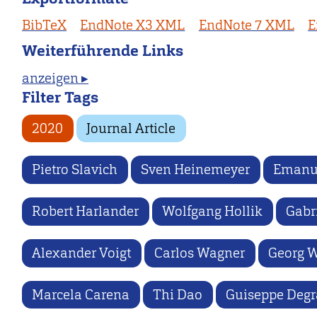
BibTeX
EndNote X3 XML
EndNote 7 XML
E
Weiterführende Links
anzeigen ▸
Filter Tags
2020
Journal Article
Pietro Slavich
Sven Heinemeyer
Emanu
Robert Harlander
Wolfgang Hollik
Gabr
Alexander Voigt
Carlos Wagner
Georg W
Marcela Carena
Thi Dao
Guiseppe Degr