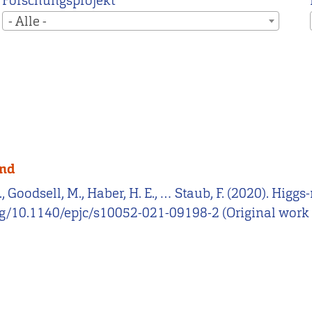
Forschungsprojekt
- Alle -
ond
 H., Goodsell, M., Haber, H. E., … Staub, F. (2020). H
.org/10.1140/epjc/s10052-021-09198-2 (Original wor