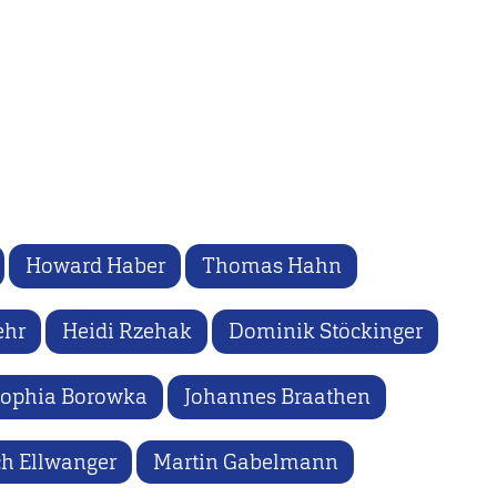
Howard Haber
Thomas Hahn
ehr
Heidi Rzehak
Dominik Stöckinger
ophia Borowka
Johannes Braathen
ch Ellwanger
Martin Gabelmann