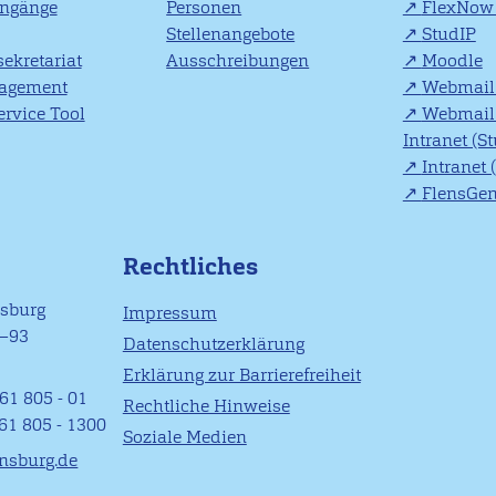
engänge
Personen
FlexNow 
Stellenangebote
StudIP
ekretariat
Ausschreibungen
Moodle
agement
Webmail 
rvice Tool
Webmail 
Intranet (S
Intranet 
FlensGe
Rechtliches
nsburg
Impressum
1–93
Datenschutzerklärung
Erklärung zur Barrierefreiheit
61 805 - 01
Rechtliche Hinweise
461 805 - 1300
Soziale Medien
ensburg.de