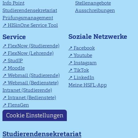
Info Point
Stellenangebote
Studierendensekretariat
Ausschreibungen
Prüfungsmanagement
HISinOne Service Tool
Soziale Netzwerke
Service
FlexNow (Studierende)
Facebook
FlexNow (Lehrende)
Youtube
StudIP
Instagram
Moodle
TikTok
Webmail (Studierende)
LinkedIn
Webmail (Bedienstete)
Meine HSFL-App
Intranet (Studierende)
Intranet (Bedienstete)
FlensGen
Cookie Einstellungen
Studierendensekretariat