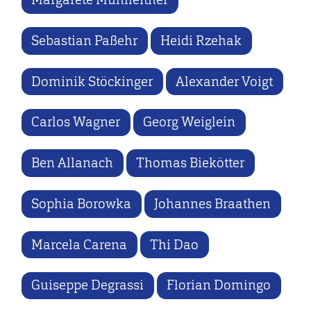
Sebastian Paßehr
Heidi Rzehak
Dominik Stöckinger
Alexander Voigt
Carlos Wagner
Georg Weiglein
Ben Allanach
Thomas Biekötter
Sophia Borowka
Johannes Braathen
Marcela Carena
Thi Dao
Guiseppe Degrassi
Florian Domingo