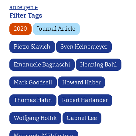
anzeigen ▸
Filter Tags
2020
Journal Article
Pietro Slavich
Sven Heinemeyer
Emanuele Bagnaschi
Henning Bahl
Mark Goodsell
Howard Haber
Thomas Hahn
Robert Harlander
Wolfgang Hollik
Gabriel Lee
Margarete Mühlleitner