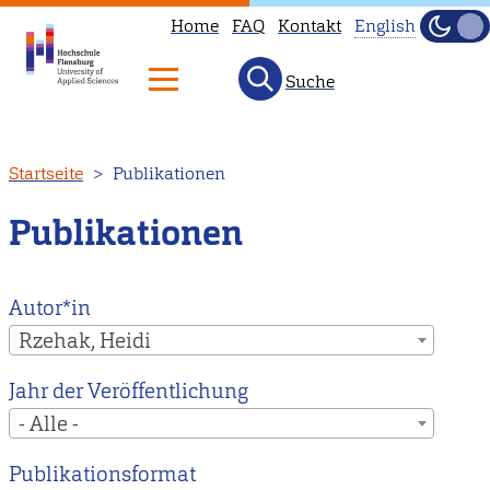
Home
FAQ
Kontakt
English
Dunke
Hell
Suche
This
page
is
Direkt
Startseite
Publikationen
not
zum
available
Inhalt
Publikationen
in
English.
Head
Autor*in
to
Rzehak, Heidi
our
Jahr der Veröffentlichung
English
- Alle -
main
page
Publikationsformat
instead.