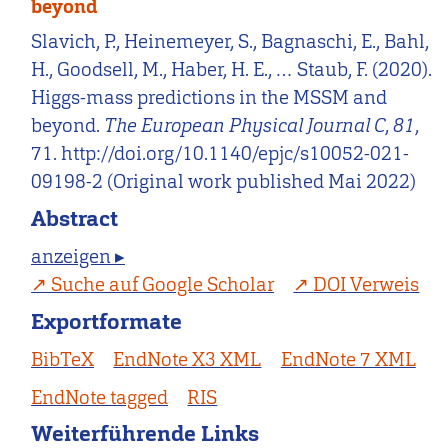
beyond
Slavich, P., Heinemeyer, S., Bagnaschi, E., Bahl,
H., Goodsell, M., Haber, H. E., … Staub, F. (2020).
Higgs-mass predictions in the MSSM and
beyond.
The European Physical Journal C
,
81
,
71. http://doi.org/10.1140/epjc/s10052-021-
09198-2 (Original work published Mai 2022)
Abstract
anzeigen ▸
Suche auf Google Scholar
DOI Verweis
Exportformate
BibTeX
EndNote X3 XML
EndNote 7 XML
EndNote tagged
RIS
Weiterführende Links