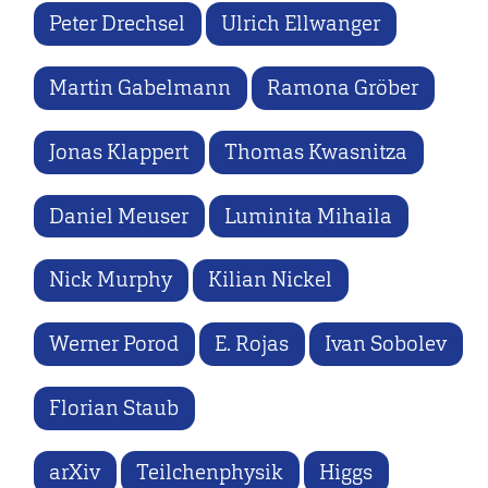
Peter Drechsel
Ulrich Ellwanger
Martin Gabelmann
Ramona Gröber
Jonas Klappert
Thomas Kwasnitza
Daniel Meuser
Luminita Mihaila
Nick Murphy
Kilian Nickel
Werner Porod
E. Rojas
Ivan Sobolev
Florian Staub
arXiv
Teilchenphysik
Higgs