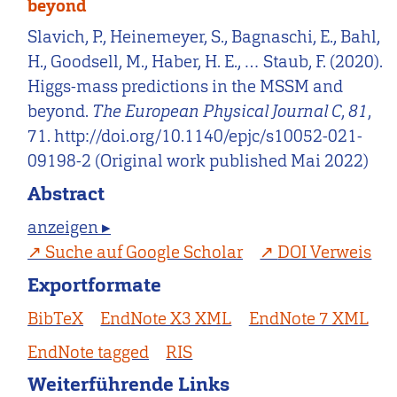
beyond
Slavich, P., Heinemeyer, S., Bagnaschi, E., Bahl,
H., Goodsell, M., Haber, H. E., … Staub, F. (2020).
Higgs-mass predictions in the MSSM and
beyond.
The European Physical Journal C
,
81
,
71. http://doi.org/10.1140/epjc/s10052-021-
09198-2 (Original work published Mai 2022)
Abstract
anzeigen ▸
Suche auf Google Scholar
DOI Verweis
Exportformate
BibTeX
EndNote X3 XML
EndNote 7 XML
EndNote tagged
RIS
Weiterführende Links