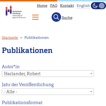
Home
FAQ
Kontakt
English
Dunke
Hell
Suche
This
page
is
Direkt
Startseite
Publikationen
not
zum
available
Inhalt
Publikationen
in
English.
Head
Autor*in
to
Harlander, Robert
our
Jahr der Veröffentlichung
English
- Alle -
main
page
Publikationsformat
instead.