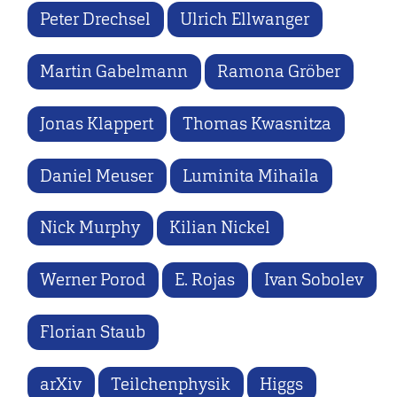
Peter Drechsel
Ulrich Ellwanger
Martin Gabelmann
Ramona Gröber
Jonas Klappert
Thomas Kwasnitza
Daniel Meuser
Luminita Mihaila
Nick Murphy
Kilian Nickel
Werner Porod
E. Rojas
Ivan Sobolev
Florian Staub
arXiv
Teilchenphysik
Higgs