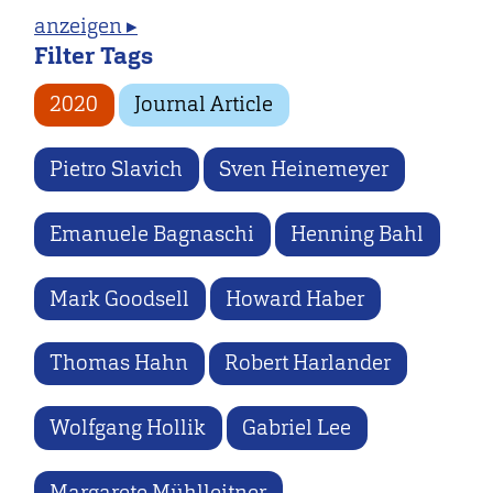
anzeigen ▸
Filter Tags
2020
Journal Article
Pietro Slavich
Sven Heinemeyer
Emanuele Bagnaschi
Henning Bahl
Mark Goodsell
Howard Haber
Thomas Hahn
Robert Harlander
Wolfgang Hollik
Gabriel Lee
Margarete Mühlleitner