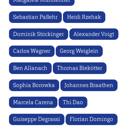
Sebastian Paßehr
Heidi Rzehak
Dominik Stöckinger
Alexander Voigt
Carlos Wagner
Georg Weiglein
Ben Allanach
Thomas Biekötter
Sophia Borowka
Johannes Braathen
Marcela Carena
Thi Dao
Guiseppe Degrassi
Florian Domingo