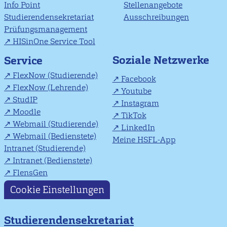
Info Point
Stellenangebote
Studierendensekretariat
Ausschreibungen
Prüfungsmanagement
HISinOne Service Tool
Soziale Netzwerke
Service
FlexNow (Studierende)
Facebook
FlexNow (Lehrende)
Youtube
StudIP
Instagram
Moodle
TikTok
Webmail (Studierende)
LinkedIn
Webmail (Bedienstete)
Meine HSFL-App
Intranet (Studierende)
Intranet (Bedienstete)
FlensGen
Cookie Einstellungen
Studierendensekretariat