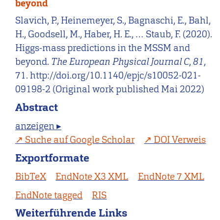
beyond
Slavich, P., Heinemeyer, S., Bagnaschi, E., Bahl,
H., Goodsell, M., Haber, H. E., … Staub, F. (2020).
Higgs-mass predictions in the MSSM and
beyond.
The European Physical Journal C
,
81
,
71. http://doi.org/10.1140/epjc/s10052-021-
09198-2 (Original work published Mai 2022)
Abstract
anzeigen ▸
Suche auf Google Scholar
DOI Verweis
Exportformate
BibTeX
EndNote X3 XML
EndNote 7 XML
EndNote tagged
RIS
Weiterführende Links