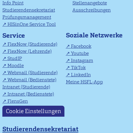
Info Point
Stellenangebote
Studierendensekretariat
Ausschreibungen
Prüfungsmanagement
HISinOne Service Tool
Soziale Netzwerke
Service
FlexNow (Studierende)
Facebook
FlexNow (Lehrende)
Youtube
StudIP
Instagram
Moodle
TikTok
Webmail (Studierende)
LinkedIn
Webmail (Bedienstete)
Meine HSFL-App
Intranet (Studierende)
Intranet (Bedienstete)
FlensGen
Cookie Einstellungen
Studierendensekretariat