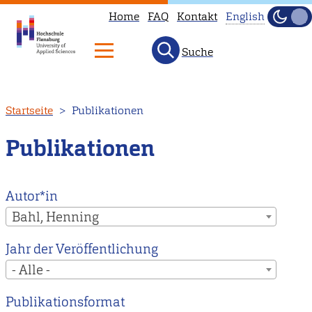
Home
FAQ
Kontakt
English
Dunke
Hell
Suche
This
page
is
Direkt
Startseite
Publikationen
not
zum
available
Inhalt
Publikationen
in
English.
Head
Autor*in
to
Bahl, Henning
our
Jahr der Veröffentlichung
English
- Alle -
main
page
Publikationsformat
instead.