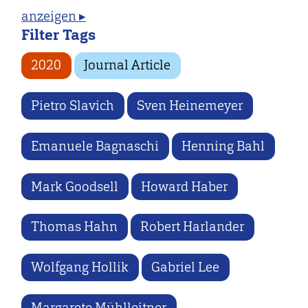
anzeigen ▸
Filter Tags
2020
Journal Article
Pietro Slavich
Sven Heinemeyer
Emanuele Bagnaschi
Henning Bahl
Mark Goodsell
Howard Haber
Thomas Hahn
Robert Harlander
Wolfgang Hollik
Gabriel Lee
Margarete Mühlleitner