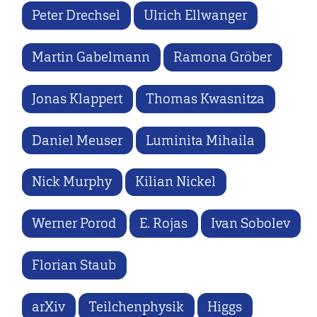
Peter Drechsel
Ulrich Ellwanger
Martin Gabelmann
Ramona Gröber
Jonas Klappert
Thomas Kwasnitza
Daniel Meuser
Luminita Mihaila
Nick Murphy
Kilian Nickel
Werner Porod
E. Rojas
Ivan Sobolev
Florian Staub
arXiv
Teilchenphysik
Higgs