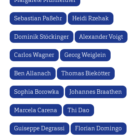
Sebastian Paßehr
Heidi Rzehak
Dominik Stöckinger
Alexander Voigt
Carlos Wagner
Georg Weiglein
Ben Allanach
Thomas Biekötter
Sophia Borowka
Johannes Braathen
Marcela Carena
Thi Dao
Guiseppe Degrassi
Florian Domingo