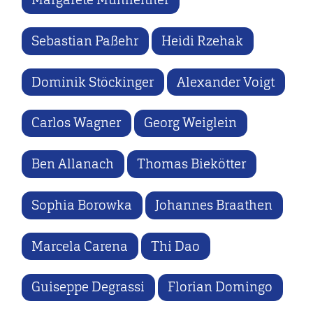
Sebastian Paßehr
Heidi Rzehak
Dominik Stöckinger
Alexander Voigt
Carlos Wagner
Georg Weiglein
Ben Allanach
Thomas Biekötter
Sophia Borowka
Johannes Braathen
Marcela Carena
Thi Dao
Guiseppe Degrassi
Florian Domingo