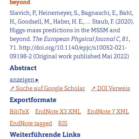
beyond
Slavich, P., Heinemeyer, S., Bagnaschi, E., Bahl,
H., Goodsell, M., Haber, H. E., … Staub, F. (2020).
Higgs-mass predictions in the MSSM and
beyond.
The European Physical Journal C
,
81
,
71. http://doi.org/10.1140/epjc/s10052-021-
09198-2 (Original work published Mai 2022)
Abstract
anzeigen ▸
Suche auf Google Scholar
DOI Verweis
Exportformate
BibTeX
EndNote X3 XML
EndNote 7 XML
EndNote tagged
RIS
Weiterführende Links