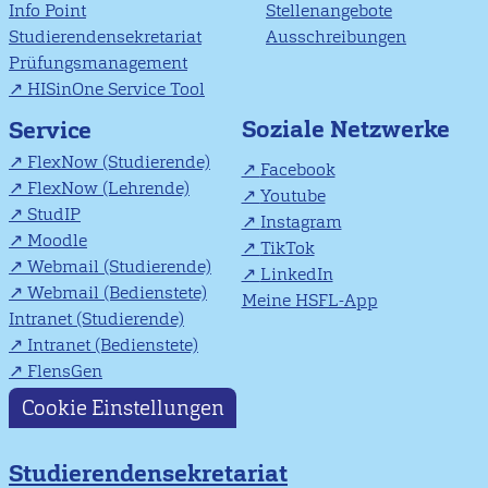
Info Point
Stellenangebote
Studierendensekretariat
Ausschreibungen
Prüfungsmanagement
HISinOne Service Tool
Soziale Netzwerke
Service
FlexNow (Studierende)
Facebook
FlexNow (Lehrende)
Youtube
StudIP
Instagram
Moodle
TikTok
Webmail (Studierende)
LinkedIn
Webmail (Bedienstete)
Meine HSFL-App
Intranet (Studierende)
Intranet (Bedienstete)
FlensGen
Cookie Einstellungen
Studierendensekretariat