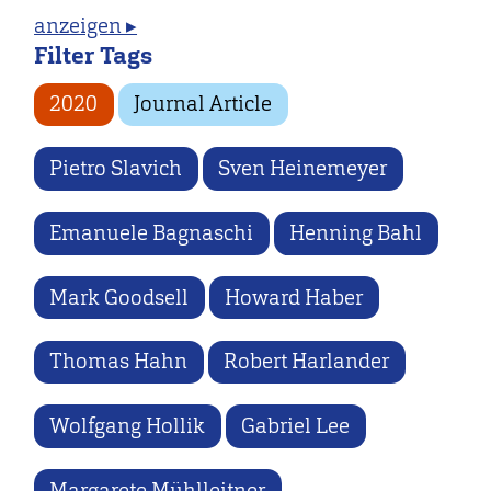
anzeigen ▸
Filter Tags
2020
Journal Article
Pietro Slavich
Sven Heinemeyer
Emanuele Bagnaschi
Henning Bahl
Mark Goodsell
Howard Haber
Thomas Hahn
Robert Harlander
Wolfgang Hollik
Gabriel Lee
Margarete Mühlleitner