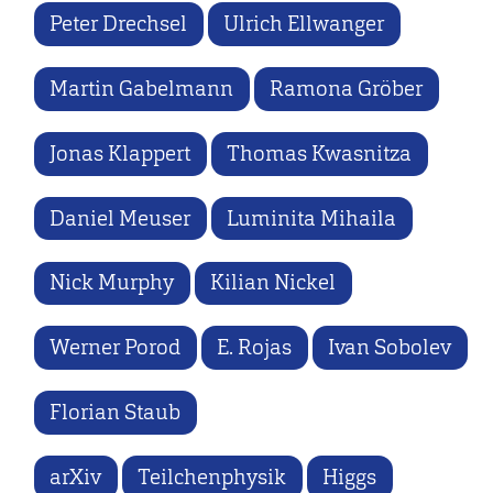
Peter Drechsel
Ulrich Ellwanger
Martin Gabelmann
Ramona Gröber
Jonas Klappert
Thomas Kwasnitza
Daniel Meuser
Luminita Mihaila
Nick Murphy
Kilian Nickel
Werner Porod
E. Rojas
Ivan Sobolev
Florian Staub
arXiv
Teilchenphysik
Higgs