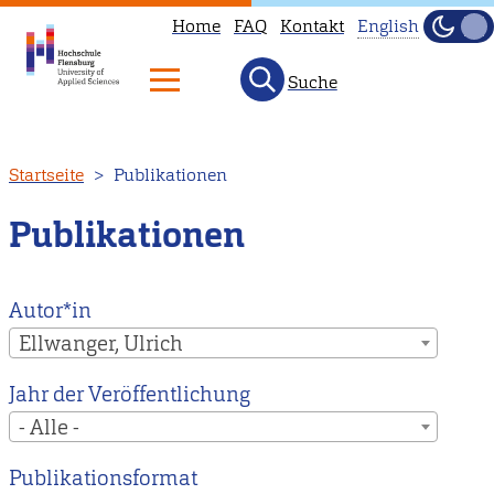
Home
FAQ
Kontakt
English
Dunke
Hell
Suche
This
page
is
Direkt
Startseite
Publikationen
not
zum
available
Inhalt
Publikationen
in
English.
Head
Autor*in
to
Ellwanger, Ulrich
our
Jahr der Veröffentlichung
English
- Alle -
main
page
Publikationsformat
instead.