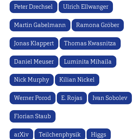
Peter Drechsel
Ulrich Ellwanger
Martin Gabelmann
Ramona Gröber
Jonas Klappert
Thomas Kwasnitza
Daniel Meuser
Luminita Mihaila
Nick Murphy
Kilian Nickel
Werner Porod
E. Rojas
Ivan Sobolev
Florian Staub
arXiv
Teilchenphysik
Higgs