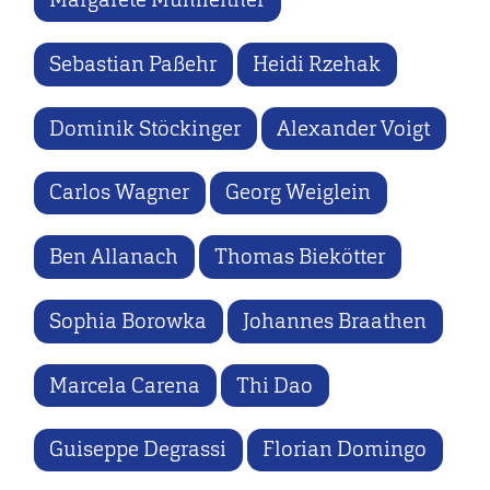
Sebastian Paßehr
Heidi Rzehak
Dominik Stöckinger
Alexander Voigt
Carlos Wagner
Georg Weiglein
Ben Allanach
Thomas Biekötter
Sophia Borowka
Johannes Braathen
Marcela Carena
Thi Dao
Guiseppe Degrassi
Florian Domingo