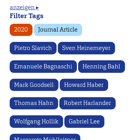
anzeigen ▸
Filter Tags
2020
Journal Article
Pietro Slavich
Sven Heinemeyer
Emanuele Bagnaschi
Henning Bahl
Mark Goodsell
Howard Haber
Thomas Hahn
Robert Harlander
Wolfgang Hollik
Gabriel Lee
Margarete Mühlleitner