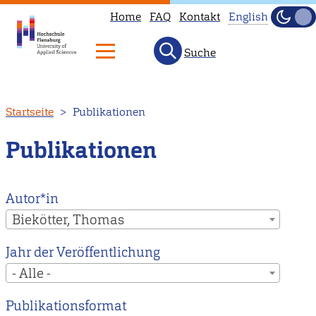
Home
FAQ
Kontakt
English
Dunke
Hell
Suche
This
page
is
Direkt
Startseite
Publikationen
not
zum
available
Inhalt
Publikationen
in
English.
Head
Autor*in
to
Biekötter, Thomas
our
Jahr der Veröffentlichung
English
- Alle -
main
page
Publikationsformat
instead.