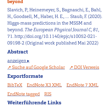
beyond
Slavich, P., Heinemeyer, S., Bagnaschi, E., Bahl,
H., Goodsell, M., Haber, H. E., … Staub, F. (2020).
Higgs-mass predictions in the MSSM and
beyond.
The European Physical Journal C
,
81
,
71. http://doi.org/10.1140/epjc/s10052-021-
09198-2 (Original work published Mai 2022)
Abstract
anzeigen ▸
Suche auf Google Scholar
DOI Verweis
Exportformate
BibTeX
EndNote X3 XML
EndNote 7 XML
EndNote tagged
RIS
Weiterführende Links