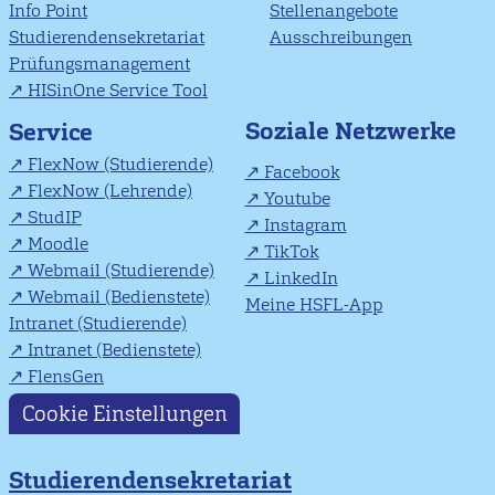
Info Point
Stellenangebote
Studierendensekretariat
Ausschreibungen
Prüfungsmanagement
HISinOne Service Tool
Soziale Netzwerke
Service
FlexNow (Studierende)
Facebook
FlexNow (Lehrende)
Youtube
StudIP
Instagram
Moodle
TikTok
Webmail (Studierende)
LinkedIn
Webmail (Bedienstete)
Meine HSFL-App
Intranet (Studierende)
Intranet (Bedienstete)
FlensGen
Cookie Einstellungen
Studierendensekretariat