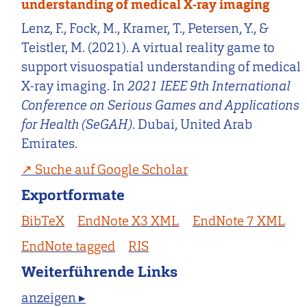
understanding of medical X-ray imaging
Lenz, F., Fock, M., Kramer, T., Petersen, Y., &
Teistler, M. (2021). A virtual reality game to
support visuospatial understanding of medical
X-ray imaging. In
2021 IEEE 9th International
Conference on Serious Games and Applications
for Health (SeGAH)
. Dubai, United Arab
Emirates.
Suche auf Google Scholar
Exportformate
BibTeX
EndNote X3 XML
EndNote 7 XML
EndNote tagged
RIS
Weiterführende Links
anzeigen ▸