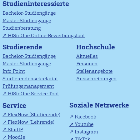
Studieninteressierte
Bachelor-Studiengänge
Master-Studiengänge
Studienberatung
HISinOne Online-Bewerbungstool
Studierende
Hochschule
Bachelor-Studiengänge
Aktuelles
Master-Studiengänge
Personen
Info Point
Stellenangebote
Studierendensekretariat
Ausschreibungen
Prüfungsmanagement
HISinOne Service Tool
Soziale Netzwerke
Service
FlexNow (Studierende)
Facebook
FlexNow (Lehrende)
Youtube
StudIP
Instagram
Moodle
TikTok