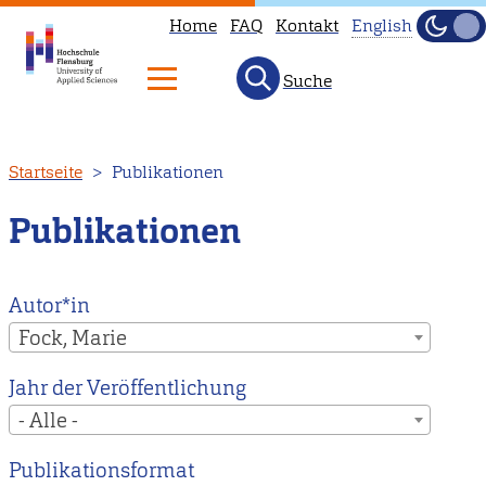
Home
FAQ
Kontakt
English
Dunke
Hell
Suche
This
page
is
Direkt
Startseite
Publikationen
not
zum
available
Inhalt
Publikationen
in
English.
Head
Autor*in
to
Fock, Marie
our
Jahr der Veröffentlichung
English
- Alle -
main
page
Publikationsformat
instead.