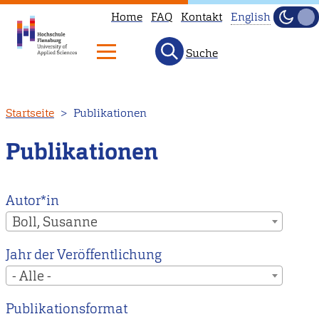
Home
FAQ
Kontakt
English
Dunke
Hell
Suche
This
page
is
Direkt
Startseite
Publikationen
not
zum
available
Inhalt
Publikationen
in
English.
Head
Autor*in
to
Boll, Susanne
our
Jahr der Veröffentlichung
English
- Alle -
main
page
Publikationsformat
instead.