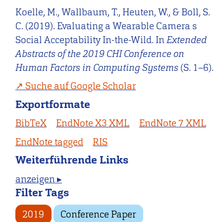
Koelle, M., Wallbaum, T., Heuten, W., & Boll, S.
C. (2019). Evaluating a Wearable Camera s
Social Acceptability In-the-Wild. In
Extended
Abstracts of the 2019 CHI Conference on
Human Factors in Computing Systems
(S. 1–6).
Suche auf Google Scholar
Exportformate
BibTeX
EndNote X3 XML
EndNote 7 XML
EndNote tagged
RIS
Weiterführende Links
anzeigen ▸
Filter Tags
2019
Conference Paper