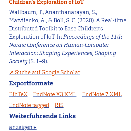
Children’s Exploration of IoT
Wallbaum, T., Ananthanarayan, S.,
Matviienko, A., & Boll, S. C. (2020). A Real-time
Distributed Toolkit to Ease Children’s
Exploration of IoT. In
Proceedings of the 11th
Nordic Conference on Human-Computer
Interaction: Shaping Experiences, Shaping
Society
(S. 1–9).
Suche auf Google Scholar
Exportformate
BibTeX
EndNote X3 XML
EndNote 7 XML
EndNote tagged
RIS
Weiterführende Links
anzeigen ▸