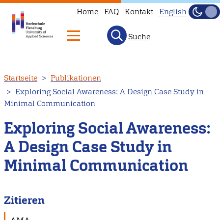
Home
FAQ
Kontakt
English
Dunke
Hell
Suche
This
page
is
Direkt
Startseite
Publikationen
not
zum
Exploring Social Awareness: A Design Case Study in
available
Inhalt
Minimal Communication
in
English.
Exploring Social Awareness:
Head
A Design Case Study in
to
Minimal Communication
our
English
main
Zitieren
page
instead.