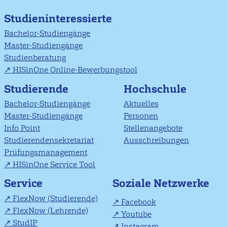
Studieninteressierte
Bachelor-Studiengänge
Master-Studiengänge
Studienberatung
HISinOne Online-Bewerbungstool
Studierende
Hochschule
Bachelor-Studiengänge
Aktuelles
Master-Studiengänge
Personen
Info Point
Stellenangebote
Studierendensekretariat
Ausschreibungen
Prüfungsmanagement
HISinOne Service Tool
Soziale Netzwerke
Service
FlexNow (Studierende)
Facebook
FlexNow (Lehrende)
Youtube
StudIP
Instagram