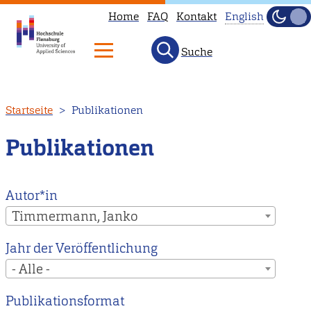
Home
FAQ
Kontakt
English
Dunke
Hell
Suche
This
page
is
Direkt
Startseite
Publikationen
not
zum
available
Inhalt
Publikationen
in
English.
Head
Autor*in
to
Timmermann, Janko
our
Jahr der Veröffentlichung
English
- Alle -
main
page
Publikationsformat
instead.